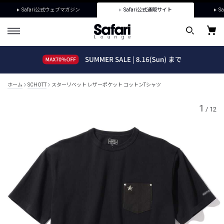
Safari公式ウェブマガジン
Safari公式通販サイト
Sa
ホーム
SCHOTT
スターリベット レザーポケット コットンTシャツ
1
/
12