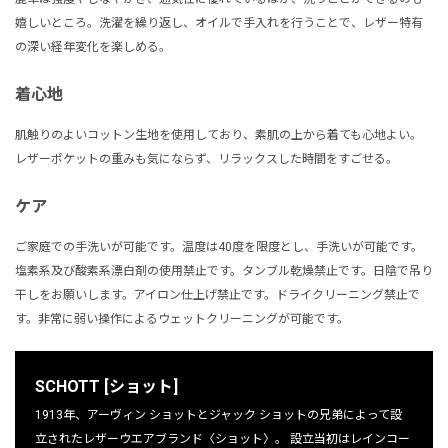
嬉しいところ。洗濯を繰り返し、オイルで手入れを行うことで、レザー特有
の深い経年変化を楽しめる。
着心地
肌触りのよいコットン生地を使用しており、素肌の上から着ても心地よい。
レザーポケットの重みも気にならず、リラックスした時間をすごせる。
ケア
ご家庭での手洗いが可能です。温度は40度を限度とし、手洗いが可能です。
塩素系及び酸素系漂白剤の使用禁止です。タンブル乾燥禁止です。日陰で吊り
干しをお願いします。アイロン仕上げ禁止です。ドライクリーニング禁止で
す。非常に弱い操作によるウェットクリーニングが可能です。
SCHOTT [ショット]
1913年、アーヴィン ショットとジャック ショットの兄弟によって設
立されたレザーウエアブランド〈ショット〉。 設立当初はレインコー