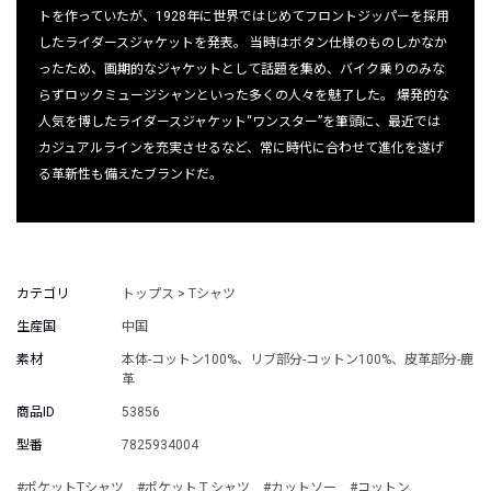
トを作っていたが、1928年に世界ではじめてフロントジッパーを採用
したライダースジャケットを発表。 当時はボタン仕様のものしかなか
ったため、画期的なジャケットとして話題を集め、バイク乗りのみな
らずロックミュージシャンといった多くの人々を魅了した。 爆発的な
人気を博したライダースジャケット“ワンスター”を筆頭に、最近では
カジュアルラインを充実させるなど、常に時代に合わせて進化を遂げ
る革新性も備えたブランドだ。
カテゴリ
トップス > Tシャツ
生産国
中国
素材
本体-コットン100%、リブ部分-コットン100%、皮革部分-鹿
革
商品ID
53856
型番
7825934004
#ポケットTシャツ
#ポケットＴシャツ
#カットソー
#コットン