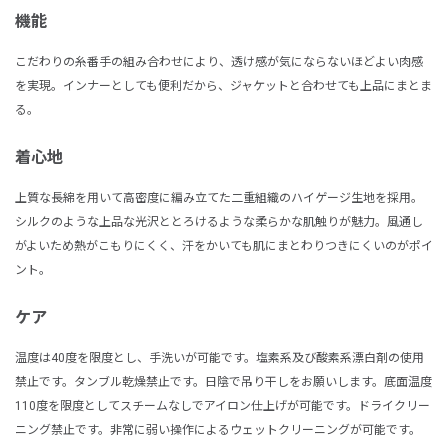
機能
こだわりの糸番手の組み合わせにより、透け感が気にならないほどよい肉感
を実現。インナーとしても便利だから、ジャケットと合わせても上品にまとま
る。
着心地
上質な長綿を用いて高密度に編み立てた二重組織のハイゲージ生地を採用。
シルクのような上品な光沢ととろけるような柔らかな肌触りが魅力。風通し
がよいため熱がこもりにくく、汗をかいても肌にまとわりつきにくいのがポイ
ント。
ケア
温度は40度を限度とし、手洗いが可能です。塩素系及び酸素系漂白剤の使用
禁止です。タンブル乾燥禁止です。日陰で吊り干しをお願いします。底面温度
110度を限度としてスチームなしでアイロン仕上げが可能です。ドライクリー
ニング禁止です。非常に弱い操作によるウェットクリーニングが可能です。