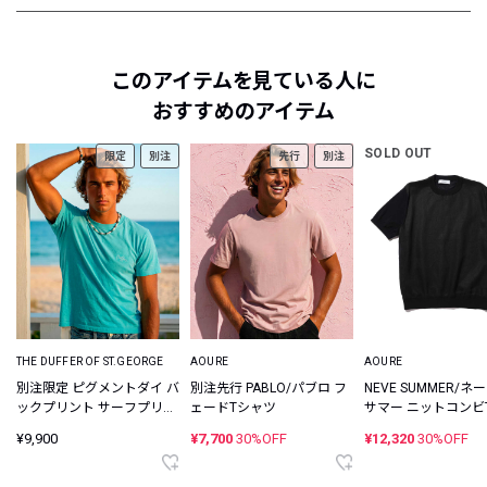
このアイテムを見ている人に
おすすめのアイテム
SOLD OUT
限定
別注
先行
別注
THE DUFFER OF ST.GEORGE
AOURE
AOURE
別注限定 ピグメントダイ バ
別注先行 PABLO/パブロ フ
NEVE SUMMER/ネ
ックプリント サーフプリン
ェードTシャツ
サマー ニットコンビ
トTシャツ
ツ
¥9,900
¥7,700
30%OFF
¥12,320
30%OFF