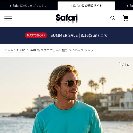
Safari公式ウェブマガジン
Safari公式通販サイト
Sa
ホーム
AOURE
PABLO/パブロ フェード加工 ハイゲージTシャツ
1
/
14