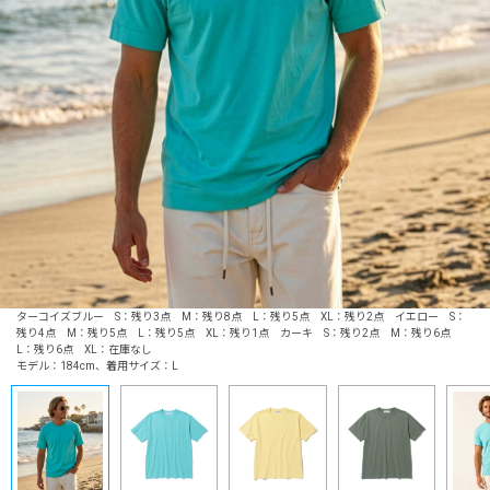
ターコイズブルー S：残り3点 M：残り8点 L：残り5点 XL：残り2点 イエロー S：
残り4点 M：残り5点 L：残り5点 XL：残り1点 カーキ S：残り2点 M：残り6点
L：残り6点 XL：在庫なし
モデル：184cm、着用サイズ：L