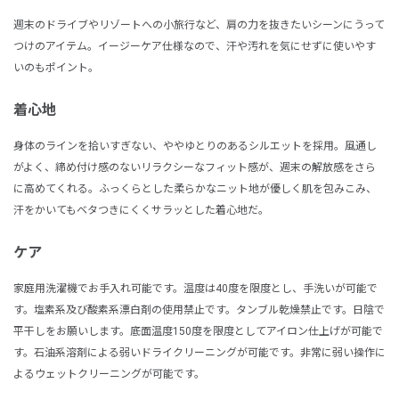
週末のドライブやリゾートへの小旅行など、肩の力を抜きたいシーンにうって
つけのアイテム。イージーケア仕様なので、汗や汚れを気にせずに使いやす
いのもポイント。
着心地
身体のラインを拾いすぎない、ややゆとりのあるシルエットを採用。風通し
がよく、締め付け感のないリラクシーなフィット感が、週末の解放感をさら
に高めてくれる。ふっくらとした柔らかなニット地が優しく肌を包みこみ、
汗をかいてもベタつきにくくサラッとした着心地だ。
ケア
家庭用洗濯機でお手入れ可能です。温度は40度を限度とし、手洗いが可能で
す。塩素系及び酸素系漂白剤の使用禁止です。タンブル乾燥禁止です。日陰で
平干しをお願いします。底面温度150度を限度としてアイロン仕上げが可能で
す。石油系溶剤による弱いドライクリーニングが可能です。非常に弱い操作に
よるウェットクリーニングが可能です。