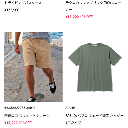
ドライビングパスケース
テクニカルファブリック 70'sスニー
¥152,900
カー
¥13,200
40%OFF
BISOUS SKATEBOARDS
AOURE
刺繍ロゴ スウェットショーツ
PABLO/パブロ フェード加工 ハイゲー
¥13,200
40%OFF
ジTシャツ