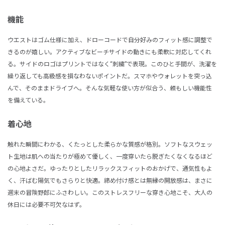
機能
ウエストはゴム仕様に加え、ドローコードで自分好みのフィット感に調整で
きるのが嬉しい。アクティブなビーチサイドの動きにも柔軟に対応してくれ
る。サイドのロゴはプリントではなく“刺繍”で表現。このひと手間が、洗濯を
繰り返しても高級感を損なわないポイントだ。スマホやウォレットを突っ込
んで、そのままドライブへ。そんな気軽な使い方が似合う、頼もしい機能性
を備えている。
着心地
触れた瞬間にわかる、くたっとした柔らかな質感が格別。ソフトなスウェッ
ト生地は肌への当たりが極めて優しく、一度穿いたら脱ぎたくなくなるほど
の心地よさだ。ゆったりとしたリラックスフィットのおかげで、通気性もよ
く、汗ばむ陽気でもさらりと快適。締め付け感とは無縁の開放感は、まさに
週末の冒険野郎にふさわしい。このストレスフリーな穿き心地こそ、大人の
休日には必要不可欠なはず。