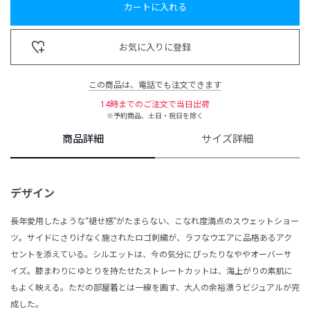
カートに入れる
お気に入りに登録
この商品は、電話でも注文できます
14時までのご注文で当日出荷
※予約商品、土日・祝日を除く
商品詳細
サイズ詳細
デザイン
長年愛用したような“褪せ感”がたまらない、こなれ度満点のスウェットショー
ツ。サイドにさりげなく施されたロゴ刺繍が、ラフなウエアに品格あるアク
セントを添えている。シルエットは、今の気分にぴったりなややオーバーサ
イズ。膝まわりにゆとりを持たせたストレートカットは、海上がりの素肌に
もよく映える。ただの部屋着とは一線を画す、大人の余裕漂うビジュアルが完
成した。