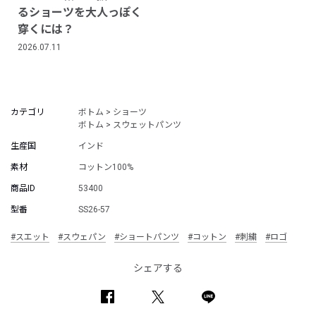
るショーツを大人っぽく
穿くには？
2026.07.11
カテゴリ
ボトム > ショーツ
ボトム > スウェットパンツ
生産国
インド
素材
コットン100%
商品ID
53400
型番
SS26-57
#スエット
#スウェパン
#ショートパンツ
#コットン
#刺繍
#ロゴ
シェアする