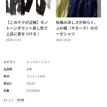
【このテクが正解】モノ
秋風の涼しさが和らぐ、
トーンダウン＋差し色で
ふわ軽〈ヤヌーク〉のガ
上品に差をつける！
ーゼシャツ
2025.12.22
2025.10.02
カテゴリ
トップス > シャツ
生産国
日本
素材
コットン100%
商品ID
52225
型番
57253502
#シャツ
#刺繍