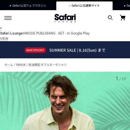
Safari公式ウェブマガジン
Safari公式通販サイト
Sa
×
Safari Lounge
HINODE PUBLISHING ..
GET - In Google Play
VIEW
ホーム
YANUK
別注限定 ダブルガーゼシャツ
1
/
17