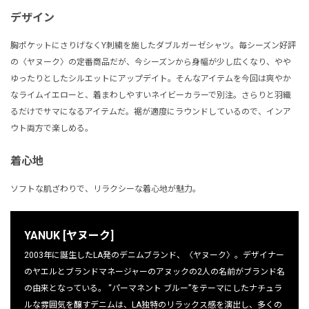
デザイン
胸ポケットにさりげなくY刺繍を施したダブルガーゼシャツ。毎シーズン好評
の〈ヤヌーク〉の定番商品だが、今シーズンから身幅が少し広くなり、やや
ゆったりとしたシルエットにアップデイト。そんなアイテムを今回は爽やか
なライムイエローと、着まわしやすいネイビーカラーで別注。さらりと羽織
るだけでサマになるアイテムだ。裾が適度にラウンドしているので、インア
ウト両方で楽しめる。
着心地
ソフトな肌ざわりで、リラクシーな着心地が魅力。
YANUK [ヤヌーク]
2003年に誕生したLA発のデニムブランド、〈ヤヌーク〉。デザイナー
のヤエルとブランドマネージャーのアヌックの2人の名前がブランド名
の由来となっている。 “パーマネント ブルー”をテーマにしたナチュラ
ルな雰囲気を醸すデニムは、LA独特のリラックス感を演出し、多くの