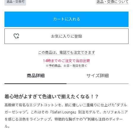
返品・交換について
返品・交換可
カートに入れる
お気に入りに登録
この商品は、電話でも注文できます
14時までのご注文で当日出荷
※予約商品、土日・祝日を除く
商品詳細
サイズ詳細
着心地がよすぎて
色違いで揃えたくなる！？
高級綿で有名なエジプトコットンを、肌に優しい二重織りに仕上げた“ダブル
ガーゼシャツ”。これはその『Safari Lounge』別注モデルで、カリフォルニア
を感じる淡色をラインナップ。特徴的な胸ポケの“Y”刺繍も注目のディテー
ル。