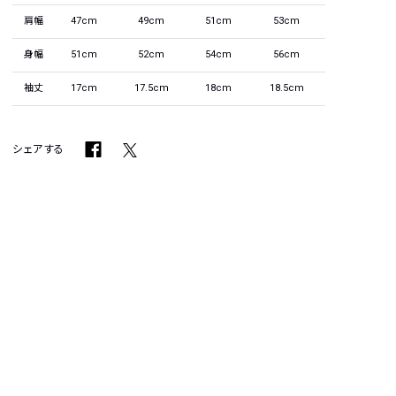
肩幅
47cm
49cm
51cm
53cm
身幅
51cm
52cm
54cm
56cm
袖丈
17cm
17.5cm
18cm
18.5cm
シェアする