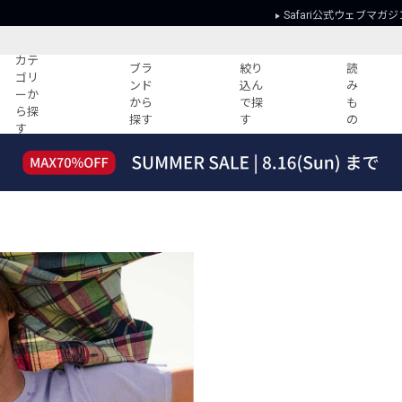
Safari公式ウェブマガジ
カテ
ブラ
絞り
読
ゴリ
ンド
込ん
み
ーか
から
で探
も
ら探
探す
す
の
す
読みもの
ガイド
ー
すべての記事
ショッピング
2026年のイチオシTシャツ！
初めての方
“WP”のイージーパンツを徹底解説&コ
Club Safari
ーデ紹介
よくある質問
HOTなコーデ TOP20
会社概要
ディネート
新ブランドご紹介！
会員利用規約
人気記事ランキング
プライバシー
バイヤーズ レコメンド
特定商取引に
今週の別注アイテム
ウィークリーコーデ