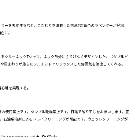
カラーを表現するなど、こだわりを満載した無地Tに新色のラベンダーが登場。
同色に。
するクルーネックTシャツ。ネック部分にさりげなくデザインした、〈ダブルピ
やや肩まわりが落ちたシルエットでリラックスした雰囲気を演出してくれる。
着心地を実現する。
剤の使用禁止です。タンブル乾燥禁止です。日陰で吊り干しをお願いします。底
す。石油系溶剤によるドライクリーニングが可能です。ウェットクリーニングが