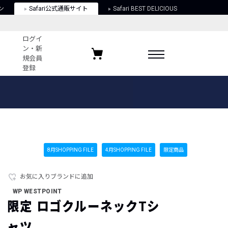
ン
Safari公式通販サイト
Safari BEST DELICIOUS
ログイ
ン・新
規会員
登録
ログイン・新規会員登録
お気に入りアイテム
ガイド
お気に入りブランド
お気に入り記事
最近チェックしたアイテム
8月SHOPPING FILE
4月SHOPPING FILE
限定商品
お気に入りブランドに追加
ポリシー
WP WESTPOINT
関する法律
限定 ロゴクルーネックTシ
ャツ