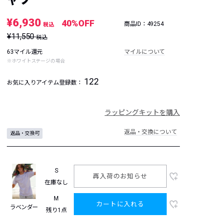
¥6,930
40%OFF
商品ID：49254
税込
¥11,550
税込
63マイル還元
マイルについて
※ホワイトステージの場合
122
お気に入りアイテム登録数：
ラッピングキットを購入
返品・交換について
返品・交換可
S
再入荷のお知らせ
在庫なし
M
カートに入れる
ラベンダー
残り1点