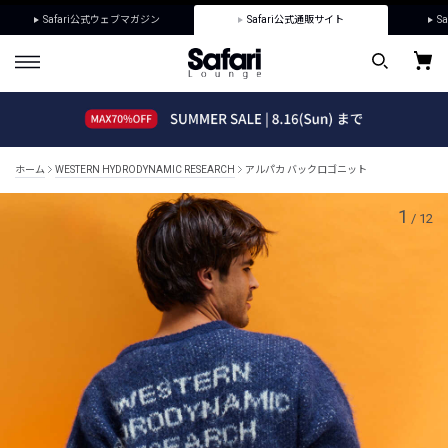
Safari公式ウェブマガジン
Safari公式通販サイト
Sa
ホーム
WESTERN HYDRODYNAMIC RESEARCH
アルパカ バックロゴニット
1
/
12