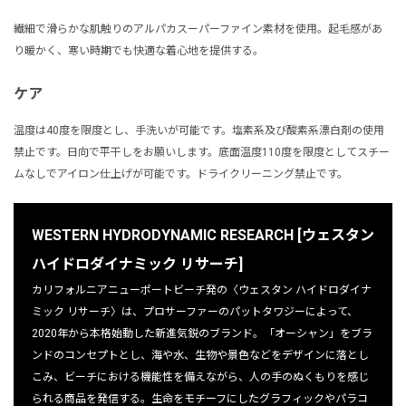
繊細で滑らかな肌触りのアルパカスーパーファイン素材を使用。起毛感があ
り暖かく、寒い時期でも快適な着心地を提供する。
ケア
温度は40度を限度とし、手洗いが可能です。塩素系及び酸素系漂白剤の使用
禁止です。日向で平干しをお願いします。底面温度110度を限度としてスチー
ムなしでアイロン仕上げが可能です。ドライクリーニング禁止です。
WESTERN HYDRODYNAMIC RESEARCH [ウェスタン
ハイドロダイナミック リサーチ]
カリフォルニアニューポートビーチ発の〈ウェスタン ハイドロダイナ
ミック リサーチ〉は、プロサーファーのパットタワジーによって、
2020年から本格始動した新進気鋭のブランド。「オーシャン」をブラ
ンドのコンセプトとし、海や水、生物や景色などをデザインに落とし
こみ、ビーチにおける機能性を備えながら、人の手のぬくもりを感じ
られる商品を発信する。生命をモチーフにしたグラフィックやパラコ