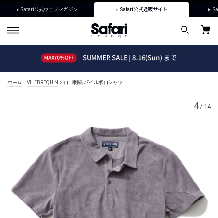
Safari公式ウェブマガジン
Safari公式通販サイト
Sa
ホーム
VILEBREQUIN
ロゴ刺繍 パイルポロシャツ
4
/
14