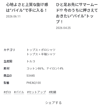
心地よさと上質な抜け感
ひと足お先にサマームー
は”パイル”で手に入る！
ド!? 今のうちに押さえて
おきたい”パイル”トッ
2026.06.11
プ！
2026.04.25
カテゴリ
トップス > ポロシャツ
トップス > 半袖シャツ
生産国
トルコ
素材
コットン86%、ナイロン14%
商品ID
53445
型番
PHEAQ100
#ポロ
#パイル
#セットアップ
#刺繍
シェアする