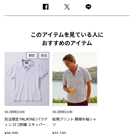
このアイテムを見ている人に
おすすめのアイテム
限定
別注
VILEBREQUIN
VILEBREQUIN
別注限定 PALATINE/パラテ
総柄プリント 開襟半袖シャ
ィン ロゴ刺繍 スキッパーポ
ツ
ロシャツ
¥36,300
¥51,150