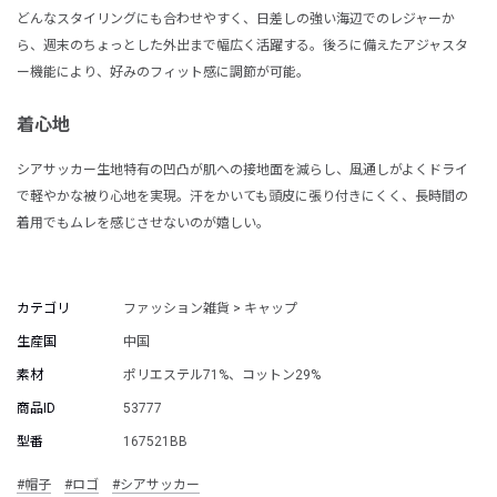
どんなスタイリングにも合わせやすく、日差しの強い海辺でのレジャーか
ら、週末のちょっとした外出まで幅広く活躍する。後ろに備えたアジャスタ
ー機能により、好みのフィット感に調節が可能。
着心地
シアサッカー生地特有の凹凸が肌への接地面を減らし、風通しがよくドライ
で軽やかな被り心地を実現。汗をかいても頭皮に張り付きにくく、長時間の
着用でもムレを感じさせないのが嬉しい。
カテゴリ
ファッション雑貨 > キャップ
生産国
中国
素材
ポリエステル71%、コットン29%
商品ID
53777
型番
167521BB
#帽子
#ロゴ
#シアサッカー