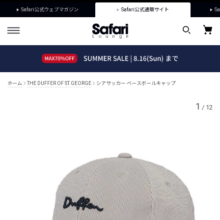
Safari公式ウェブマガジン
Safari公式通販サイト
Sa
ホーム
THE DUFFER OF ST.GEORGE
シアサッカー ベースボールキャップ
1
/
12