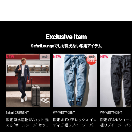
Exclusive Item
Safari Loungeでしか買えない限定アイテム
NEW
NEW
NEW
限定
限定
Safari CURRENT
WP WESTPOINT
WP WESTPOINT
限定 吸水速乾 UVカット 洗
限定 ALEX/アレックス イン
限定 SEAN/ショー
える "オールシーン" セット
ディゴ 裾リブイージーパン
裾リブイージーパン
アップ
ツ