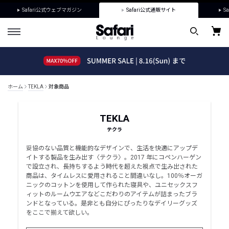
Safari公式ウェブマガジン
Safari公式通販サイト
Sa
ホーム
TEKLA
対象商品
TEKLA
テクラ
妥協のない品質と機能的なデザインで、生活を快適にアップデ
イトする製品を生み出す〈テクラ〉。2017 年にコペンハーゲン
で設立され、長持ちするよう時代を超えた視点で生み出された
商品は、タイムレスに愛用されること間違いなし。100％オーガ
ニックのコットンを使用して作られた寝具や、ユニセックスフ
ィットのルームウエアなどこだわりのアイテムが詰まったブラ
ンドとなっている。是非とも自分にぴったりなデイリーグッズ
をここで揃えて欲しい。