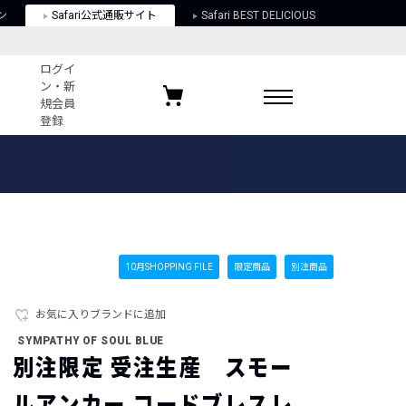
ン
Safari公式通販サイト
Safari BEST DELICIOUS
ログイ
ン・新
規会員
登録
ログイン・新規会員登録
お気に入りアイテム
ガイド
お気に入りブランド
お気に入り記事
最近チェックしたアイテム
10月SHOPPING FILE
限定商品
別注商品
お気に入りブランドに追加
ポリシー
SYMPATHY OF SOUL BLUE
関する法律
別注限定 受注生産 スモー
ルアンカー コードブレスレ