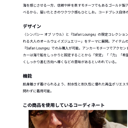
海を感じさせる一方、信頼や絆を表すモチーフでもあるゴールド製
べるから、届いたときのワクワク感もひとしお。コードブレス自体
デザイン
〈シンパシー オブ ソウル〉と『Safari Lounge』の限定コレク
れる大人のオールウェイズジュエリー」をテーマに展開。アイテムの全てが
『Safari Lounge』でのみ購入が可能。アンカーモチーフでア
カーは海で船をしっかりと固定することから「安定」「「力」「希
くしっかり進む方向へ導くなどの意味があるといわれている。
機能
肌身離さず着けられるよう、耐水性と耐久性に優れた再生ポリエス
問わずに着用可能。
この商品を使用しているコーディネート