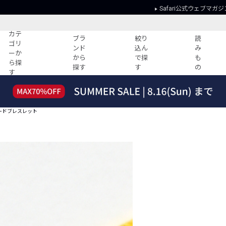
Safari公式ウェブマガジ
カテ
ブラ
絞り
読
ゴリ
ンド
込ん
み
ーか
から
で探
も
ら探
探す
す
の
す
読みもの
ガイド
ー
すべての記事
ショッピング
ードブレスレット
2026年のイチオシTシャツ！
初めての方
“WP”のイージーパンツを徹底解説&コ
Club Safari
ーデ紹介
よくある質問
HOTなコーデ TOP20
会社概要
ディネート
新ブランドご紹介！
会員利用規約
人気記事ランキング
プライバシー
バイヤーズ レコメンド
特定商取引に
今週の別注アイテム
ウィークリーコーデ