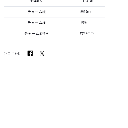
手首周り
15~21㎝
チャーム
約16mm
縦
チャーム
約9mm
横
チャーム
約2.4mm
奥行き
シェアする