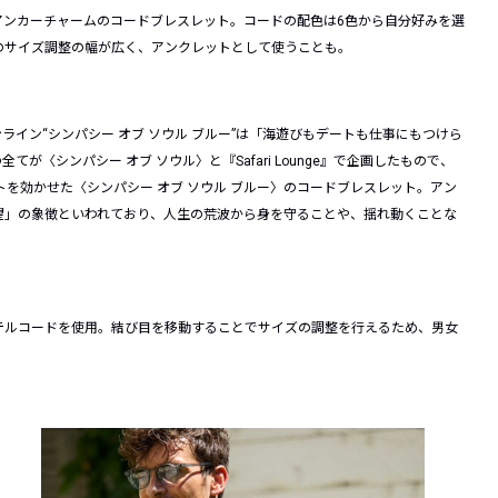
アンカーチャームのコードブレスレット。コードの配色は6色から自分好みを選
のサイズ調整の幅が広く、アンクレットとして使うことも。
ションライン“シンパシー オブ ソウル ブルー”は「海遊びもデートも仕事にもつけら
〈シンパシー オブ ソウル〉と『Safari Lounge』で企画したもので、
クセントを効かせた〈シンパシー オブ ソウル ブルー〉のコードブレスレット。アン
望」の象徴といわれており、人生の荒波から身を守ることや、揺れ動くことな
テルコードを使用。結び目を移動することでサイズの調整を行えるため、男女