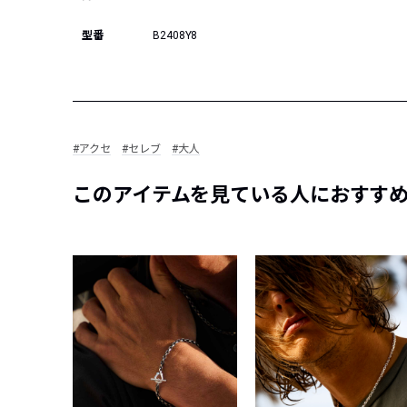
型番
B2408Y8
#アクセ
#セレブ
#大人
このアイテムを見ている人におすす
限定
別注