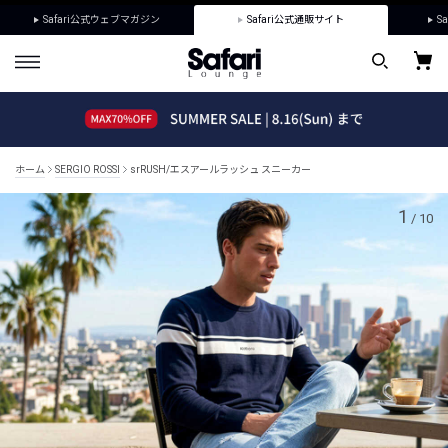
Safari公式ウェブマガジン
Safari公式通販サイト
Sa
ホーム
SERGIO ROSSI
srRUSH/エスアールラッシュ スニーカー
1
/
10