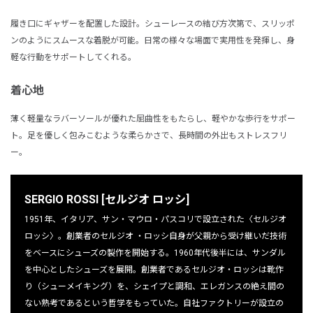
履き口にギャザーを配置した設計。シューレースの結び方次第で、スリッポ
ンのようにスムースな着脱が可能。日常の様々な場面で実用性を発揮し、身
軽な行動をサポートしてくれる。
着心地
薄く軽量なラバーソールが優れた屈曲性をもたらし、軽やかな歩行をサポー
ト。足を優しく包みこむような柔らかさで、長時間の外出もストレスフリ
ー。
SERGIO ROSSI [セルジオ ロッシ]
1951年、イタリア、サン・マウロ・パスコリで設立された〈セルジオ
ロッシ〉。創業者のセルジオ ・ロッシ自身が父親から受け継いだ技術
をベースにシューズの製作を開始する。1960年代後半には、サンダル
を中心としたシューズを展開。創業者であるセルジオ・ロッシは靴作
り（シューメイキング）を、シェイプと調和、エレガンスの絶え間の
ない熟考であるという哲学をもっていた。自社ファクトリーが設立の