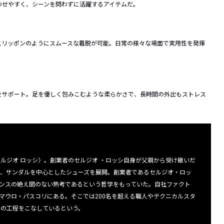
わせやすく、シーンを問わずに活躍するアイテムだ。
スリッポンのようにスムースな着脱が可能。日常の様々な場面で実用性を発揮
をサポート。足を優しく包みこむような柔らかさで、長時間の外出もストレス
セルジオ ロッシ〉。創業者のセルジオ ・ロッシ自身が父親から受け継いだ
は、サンダルを中心としたシューズを展開。創業者であるセルジオ・ロッ
ンスの絶え間のない熟考であるという哲学をもっていた。自社ファクト
マウロ・パスコリにある。そこでは200名を超える職人やテクニカルスタ
もの工程をこなしているという。