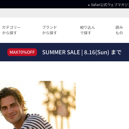
Safari公式ウェブマガジ
カテゴリー
ブランド
絞り込ん
読み
から探す
から探す
で探す
もの
読みもの
ガイド
ー
すべての記事
ショッピング
2026年のイチオシTシャツ！
初めての方
“WP”のイージーパンツを徹底解説&コ
Club Safari
ーデ紹介
よくある質問
HOTなコーデ TOP20
会社概要
ディネート
新ブランドご紹介！
会員利用規約
人気記事ランキング
プライバシー
バイヤーズ レコメンド
特定商取引に
今週の別注アイテム
ウィークリーコーデ