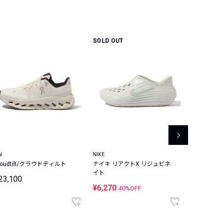
SOLD OUT
SOLD OU
N
NIKE
ON
loudtilt/クラウドティルト
ナイキ リアクトX リジュビネ
THE ROGE
イト
ロジャー 
23,100
ーカー
¥6,270
¥26,400
40%OFF