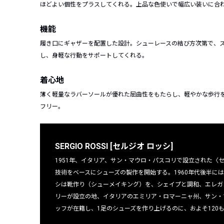
ほどよい個性をプラスしてくれる。上品な色使いで幅広い装いに合
機能
履き口にギャザーを配置した設計。シューレースの結び方次第で、
し、身軽な行動をサポートしてくれる。
着心地
薄く軽量なラバーソールが優れた屈曲性をもたらし、軽やかな歩行
フリー。
SERGIO ROSSI [セルジオ ロッシ]
1951年、イタリア、サン・マウロ・パスコリで設立された〈
技術をベースにシューズの製作を開始する。1960年代後半に
シは靴作り（シューメイキング）を、シェイプと調和、エレガ
リーが設立の地、イタリアのエミリア・ロマーニャ州、サン・
ッフが在籍し、1足のシューズを作り上げるのに、およそ120