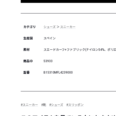
カテゴリ
シューズ
＞
スニーカー
生産国
スペイン
素材
スエードカーフ+ファブリック(ナイロン54%、ポリエ
商品ID
53933
型番
B15310MFL4239000
#スニーカー
#靴
#シューズ
#スリッポン