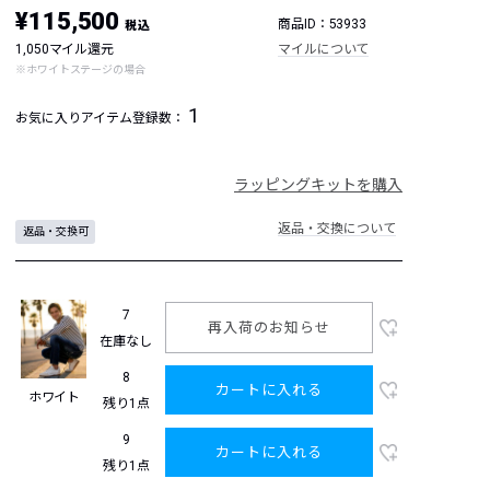
¥115,500
商品ID：53933
税込
1,050マイル還元
マイルについて
※ホワイトステージの場合
1
お気に入りアイテム登録数：
ラッピングキットを購入
返品・交換について
返品・交換可
7
再入荷のお知らせ
在庫なし
8
カートに入れる
ホワイト
残り1点
9
カートに入れる
残り1点