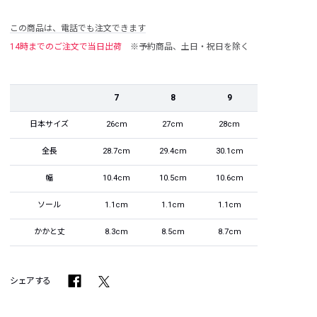
この商品は、電話でも注文できます
14時までのご注文で当日出荷
※予約商品、土日・祝日を除く
7
8
9
日本サイズ
26cm
27cm
28cm
全長
28.7cm
29.4cm
30.1cm
幅
10.4cm
10.5cm
10.6cm
ソール
1.1cm
1.1cm
1.1cm
かかと丈
8.3cm
8.5cm
8.7cm
シェアする