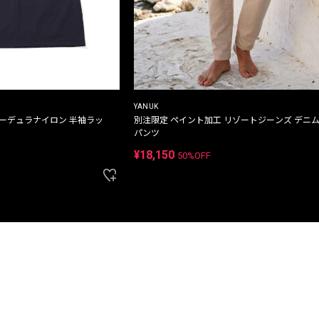
YANUK
コーデュラナイロン 半袖ラッ
別注限定 ペイント加工 リゾートジーンズ デニ
パンツ
¥18,150
50%OFF