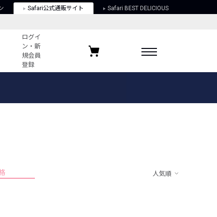
ン
Safari公式通販サイト
Safari BEST DELICIOUS
ログイ
ン・新
規会員
登録
ログイン・新規会員登録
お気に入りアイテム
ガイド
お気に入りブランド
お気に入り記事
最近チェックしたアイテム
格
人気順
ポリシー
関する法律