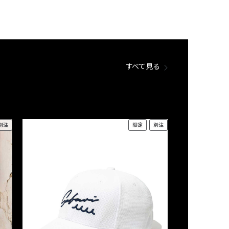
すべて見る
別注
限定
別注