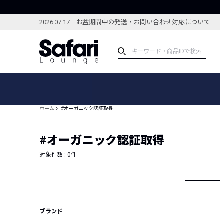
2026.07.17 お盆期間中の発送・お問い合わせ対応について
アイテム
スペシャル
カテゴリーから探す
スペシャルフィーチャ
ホーム
#オーガニック認証取得
ブランドから探す
特集記事
絞り込んで探す
#オーガニック認証取得
新着アイテム
コーディネート
編集部のおすすめアイテム
対象件数 :
0
件
編集部のおすすめコー
ランキング
雑誌・カタログ掲載アイテム
セール
ブランド