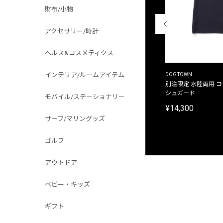
財布/小物
アクセサリー/時計
ヘルス&コスメティクス
インテリア/ルームアイテム
THE DUFFER OF ST.GEORGE
DOGTOWN
別注限定 ピグメントダイ バックプリント サーフ
別注限定 水陸両用 
プリントTシャツ
シュガード
モバイル/ステーショナリー
¥9,900
¥14,300
サーフ/マリングッズ
ゴルフ
アウトドア
ベビー・キッズ
ギフト