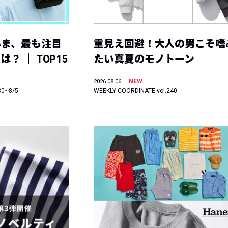
いま、最も注目
重見え回避！大人の男こそ嗜
？ ｜ TOP15
たい真夏のモノトーン
NEW
2026.08.06
30~8/5
WEEKLY COORDINATE vol.240