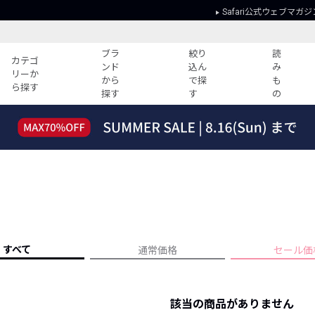
Safari公式ウェブマガジ
ブラ
絞り
読
カテゴ
ンド
込ん
み
リーか
から
で探
も
ら探す
探す
す
の
読みもの
ガイド
ー
すべての記事
ショッピング
2026年のイチオシTシャツ！
初めての方
“WP”のイージーパンツを徹底解説&コ
Club Safari
ーデ紹介
よくある質問
HOTなコーデ TOP20
会社概要
ディネート
新ブランドご紹介！
会員利用規約
すべて
通常価格
セール価
人気記事ランキング
プライバシー
バイヤーズ レコメンド
特定商取引に
今週の別注アイテム
該当の商品がありません
ウィークリーコーデ