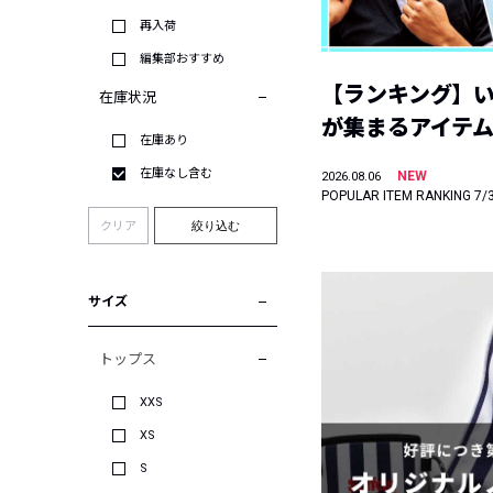
再入荷
編集部おすすめ
【ランキング】
在庫状況
が集まるアイテムは
在庫あり
在庫なし含む
NEW
2026.08.06
POPULAR ITEM RANKING 7/
クリア
絞り込む
サイズ
トップス
XXS
XS
S