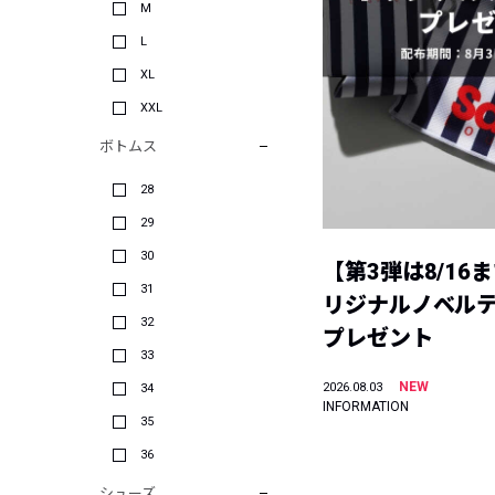
M
L
XL
XXL
ボトムス
28
29
30
【第3弾は8/16
31
リジナルノベル
32
プレゼント
33
NEW
2026.08.03
34
INFORMATION
35
36
シューズ