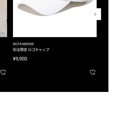
MUTA MARINE
CROSSLEY
ム
別注限定 ロゴキャップ
別注限定 ノースリ
¥9,900
¥8,580
40%OFF