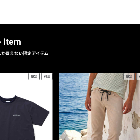
レコメンドアイテム
ピックアップアイテム
フォーカスブランド
セールおすすめアイテム
e Item
人気アイテム TOP 15
geでしか買えない限定アイテム
限定
別注
限定