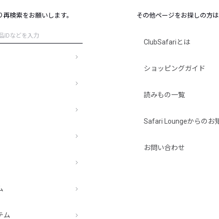
レコメンドアイテム
り再検索をお願いします。
その他ページをお探しの方は
ピックアップアイテム
フォーカスブランド
ClubSafariとは
セールおすすめアイテム
人気アイテム TOP 15
ショッピングガイド
読みもの一覧
Safari Loungeから
お問い合わせ
ム
テム