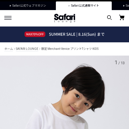
Safari公式ウェブマガジン
Safari公式通販サイト
Sa
ホーム
SAFARI LOUNGE
限定 Merchant-Venice プリントTシャツ KIDS
1
/
13