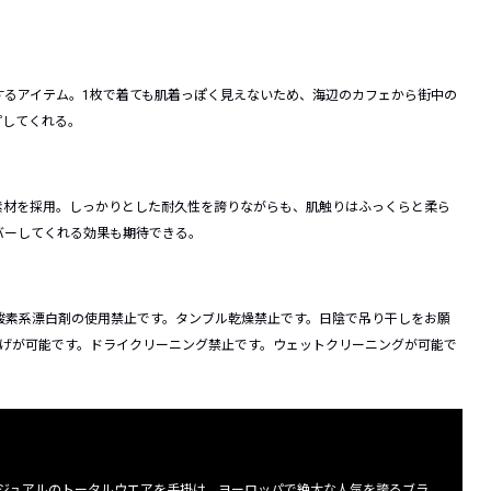
するアイテム。1枚で着ても肌着っぽく見えないため、海辺のカフェから街中の
プしてくれる。
素材を採用。しっかりとした耐久性を誇りながらも、肌触りはふっくらと柔ら
バーしてくれる効果も期待できる。
酸素系漂白剤の使用禁止です。タンブル乾燥禁止です。日陰で吊り干しをお願
上げが可能です。ドライクリーニング禁止です。ウェットクリーニングが可能で
ジュアルのトータルウエアを手掛け、ヨーロッパで絶大な人気を誇るブラ