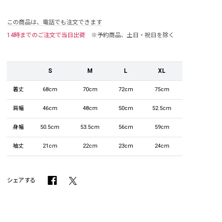
この商品は、電話でも注文できます
14時までのご注文で当日出荷
※予約商品、土日・祝日を除く
S
M
L
XL
着丈
68cm
70cm
72cm
75cm
肩幅
46cm
48cm
50cm
52.5cm
身幅
50.5cm
53.5cm
56cm
59cm
袖丈
21cm
22cm
23cm
24cm
シェアする