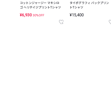
コットンジャージー マキシロ
タイポグラフィ バックプリン
ゴ ヘリテイジプリントTシャツ
トTシャツ
¥6,930
¥15,400
30%OFF