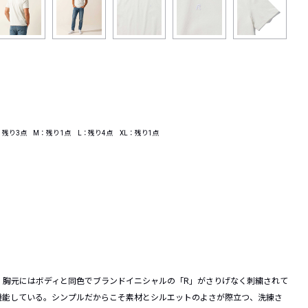
残り3点 M：残り1点 L：残り4点 XL：残り1点
。胸元にはボディと同色でブランドイニシャルの「R」がさりげなく刺繍されて
機能している。シンプルだからこそ素材とシルエットのよさが際立つ、洗練さ