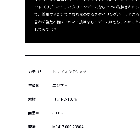
ンド〈リプレイ〉。イタリアンデニムならではの洗練されたシ
で、着用するだけでこなれ感のあるスタイリングが叶うところ
言わず複数本備えておいて損はなし！デニムはもちろんのこと
してみては？
カテゴリ
トップス
＞
Tシャツ
生産国
エジプト
素材
コットン100%
商品ID
53816
型番
M3417.000.23804