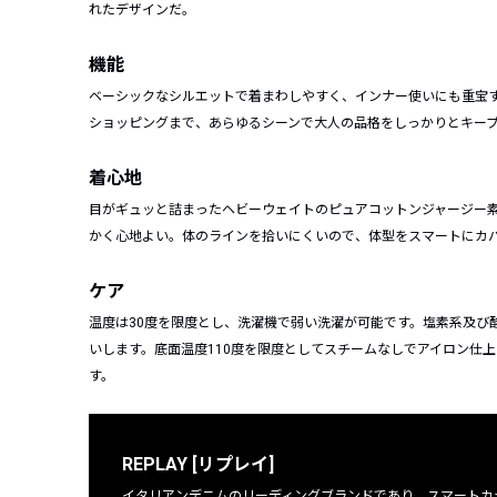
れたデザインだ。
機能
ベーシックなシルエットで着まわしやすく、インナー使いにも重宝
ショッピングまで、あらゆるシーンで大人の品格をしっかりとキー
着心地
目がギュッと詰まったヘビーウェイトのピュアコットンジャージー
かく心地よい。体のラインを拾いにくいので、体型をスマートにカ
ケア
温度は30度を限度とし、洗濯機で弱い洗濯が可能です。塩素系及び
いします。底面温度110度を限度としてスチームなしでアイロン仕
す。
REPLAY [リプレイ]
イタリアンデニムのリーディングブランドであり、スマートカ