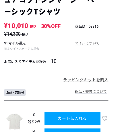
ーシックTシャツ
¥10,010
30%OFF
商品ID：53816
税込
¥14,300
税込
91マイル還元
マイルについて
※ホワイトステージの場合
10
お気に入りアイテム登録数：
ラッピングキットを購入
返品・交換について
返品・交換可
S
カートに入れる
残り2点
M