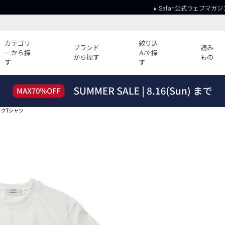
Safari公式ウェブマガジ
カテゴリ
絞り込
ブランド
読み
ーから探
んで探
から探す
もの
す
す
読みもの
ガイド
ー
すべての記事
ショッピング
ックTシャツ
2026年のイチオシTシャツ！
初めての方
“WP”のイージーパンツを徹底解説&コ
Club Safari
ーデ紹介
よくある質問
HOTなコーデ TOP20
会社概要
ディネート
新ブランドご紹介！
会員利用規約
人気記事ランキング
プライバシー
バイヤーズ レコメンド
特定商取引に
今週の別注アイテム
ウィークリーコーデ