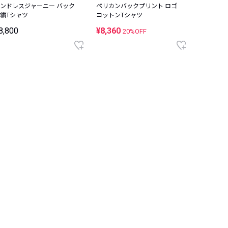
ンドレスジャーニー バック
ペリカンバックプリント ロゴ
“ポロ ポ
繍Tシャツ
コットンTシャツ
ウエイト 
8,800
¥8,360
¥12,32
20%OFF