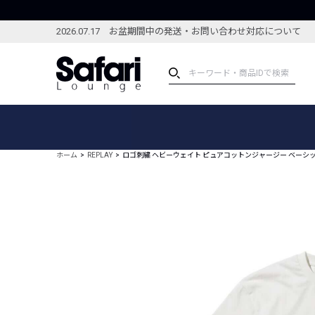
2026.07.17 お盆期間中の発送・お問い合わせ対応について
アイテム
スペシャル
カテゴリーから探す
スペシャルフィーチャ
ホーム
REPLAY
ロゴ刺繍 ヘビーウェイト ピュアコットンジャージー ベーシ
ブランドから探す
特集記事
絞り込んで探す
新着アイテム
コーディネート
編集部のおすすめアイテム
編集部のおすすめコー
ランキング
雑誌・カタログ掲載アイテム
セール