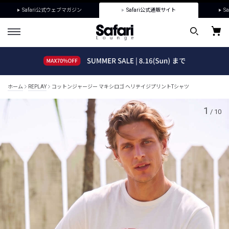
Safari公式ウェブマガジン
Safari公式通販サイト
Sa
ホーム
REPLAY
コットンジャージー マキシロゴ ヘリテイジプリントTシャツ
1
/
10