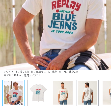
ホワイト S：残り1点 M：在庫なし L：残り1点 XL：残り2点
モデル：184cm、着用サイズ：L