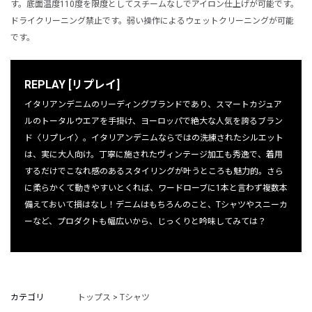
す。底面温度110度を限度としてスチームなしでアイロン仕上げが可能です。
ドライクリーニング禁止です。弱い操作によるウェットクリーニングが可能
です。
REPLAY [リプレイ]
イタリアンデニムのリーディングブランドであり、スマートカジュア
ルのトータルウエアを手掛け、ヨーロッパで絶大な人気を誇るブラン
ド〈リプレイ〉。イタリアンデニムならではの洗練されたシルエット
は、実に大人向け。丁寧に施されたヴィンテージ加工も秀逸で、着用
するだけでこなれ感のあるスタイリングが叶うところも魅力的。さら
に柔らかくて動きやすいとくれば、ワードローブに1本と言わず複数本
備えておいて損はなし！デニムはもちろんのこと、Tシャツやスニーカ
ーなど、プロダクトも幅広いから、じっくりと吟味してみては？
カテゴリ
トップス > Tシャツ