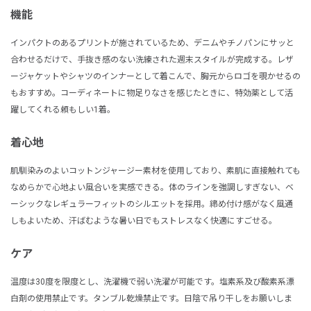
機能
インパクトのあるプリントが施されているため、デニムやチノパンにサッと
合わせるだけで、手抜き感のない洗練された週末スタイルが完成する。レザ
ージャケットやシャツのインナーとして着こんで、胸元からロゴを覗かせるの
もおすすめ。コーディネートに物足りなさを感じたときに、特効薬として活
躍してくれる頼もしい1着。
着心地
肌馴染みのよいコットンジャージー素材を使用しており、素肌に直接触れても
なめらかで心地よい風合いを実感できる。体のラインを強調しすぎない、ベ
ーシックなレギュラーフィットのシルエットを採用。締め付け感がなく風通
しもよいため、汗ばむような暑い日でもストレスなく快適にすごせる。
ケア
温度は30度を限度とし、洗濯機で弱い洗濯が可能です。塩素系及び酸素系漂
白剤の使用禁止です。タンブル乾燥禁止です。日陰で吊り干しをお願いしま