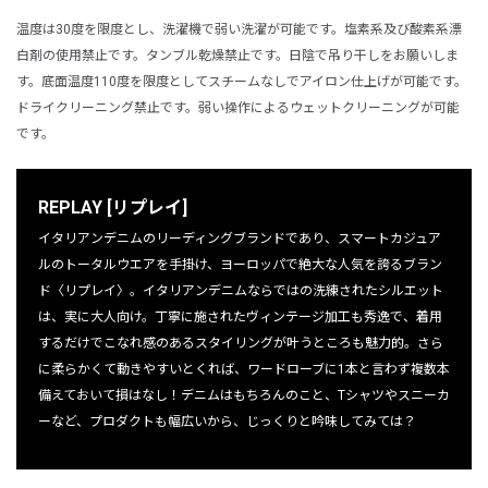
温度は30度を限度とし、洗濯機で弱い洗濯が可能です。塩素系及び酸素系漂
白剤の使用禁止です。タンブル乾燥禁止です。日陰で吊り干しをお願いしま
す。底面温度110度を限度としてスチームなしでアイロン仕上げが可能です。
ドライクリーニング禁止です。弱い操作によるウェットクリーニングが可能
です。
REPLAY [リプレイ]
イタリアンデニムのリーディングブランドであり、スマートカジュア
ルのトータルウエアを手掛け、ヨーロッパで絶大な人気を誇るブラン
ド〈リプレイ〉。イタリアンデニムならではの洗練されたシルエット
は、実に大人向け。丁寧に施されたヴィンテージ加工も秀逸で、着用
するだけでこなれ感のあるスタイリングが叶うところも魅力的。さら
に柔らかくて動きやすいとくれば、ワードローブに1本と言わず複数本
備えておいて損はなし！デニムはもちろんのこと、Tシャツやスニーカ
ーなど、プロダクトも幅広いから、じっくりと吟味してみては？