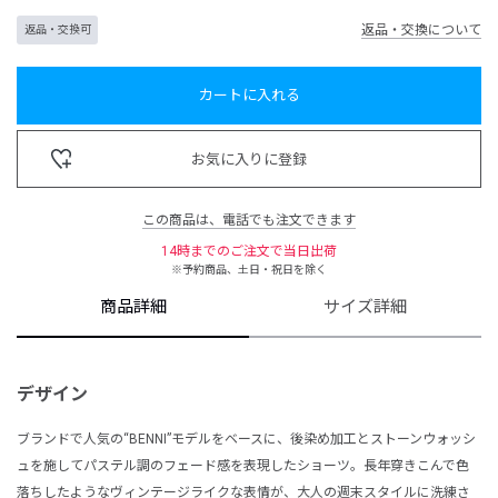
返品・交換について
返品・交換可
カートに入れる
お気に入りに登録
この商品は、電話でも注文できます
14時までのご注文で当日出荷
※予約商品、土日・祝日を除く
商品詳細
サイズ詳細
デザイン
ブランドで人気の“BENNI”モデルをベースに、後染め加工とストーンウォッシ
ュを施してパステル調のフェード感を表現したショーツ。長年穿きこんで色
落ちしたようなヴィンテージライクな表情が、大人の週末スタイルに洗練さ