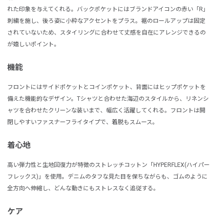
れた印象を与えてくれる。バックポケットにはブランドアイコンの赤い「R」
刺繍を施し、後ろ姿に小粋なアクセントをプラス。裾のロールアップは固定
されていないため、スタイリングに合わせて丈感を自在にアレンジできるの
が嬉しいポイント。
機能
フロントにはサイドポケットとコインポケット、背面にはヒップポケットを
備えた機能的なデザイン。Tシャツと合わせた海辺のスタイルから、リネンシ
ャツを合わせたクリーンな装いまで、幅広く活躍してくれる。フロントは開
閉しやすいファスナーフライタイプで、着脱もスムース。
着心地
高い弾力性と生地回復力が特徴のストレッチコットン「HYPERFLEX(ハイパー
フレックス)」を使用。デニムのタフな見た目を保ちながらも、ゴムのように
全方向へ伸縮し、どんな動きにもストレスなく追従する。
ケア