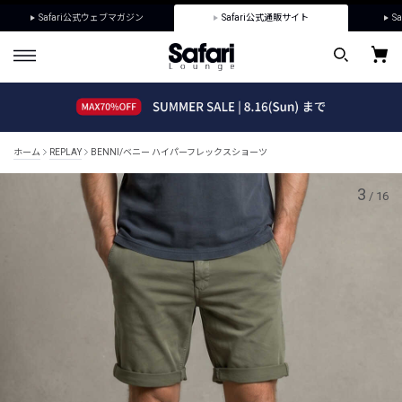
Safari公式ウェブマガジン
Safari公式通販サイト
Sa
ホーム
REPLAY
BENNI/ベニー ハイパーフレックスショーツ
3
/
16