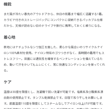
機能
まだ風が冷たい春先のアウトドアから、休日の街着まで幅広く活躍する1着。
カラビナ付きのストレージバッグにコンパクトに収納できるパッカブル仕様
だから、天候が読めない日のドライブや旅行に携帯しておくと頼りになる。
着心地
表地にはナチュラルなシワ加工を施した、柔らかな風合いのリサイクルナイ
ロン100%素材を使用。ナイロン特有のゴワつきがなく、長時間の着用でもス
トレスフリー。背面には通気性を確保するベンチレーションを備えているた
め、動いて汗をかいてもムレにくく、常に快適なコンディションを保ってくれ
る。
ケア
温度は30度を限度とし、洗濯機で弱い洗濯が可能です。塩素系及び酸素系漂
白剤の使用禁止です。タンブル乾燥禁止です。日陰で吊り干しをお願いしま
す。底面温度110度を限度としてスチームなしでアイロン仕上げが可能です。