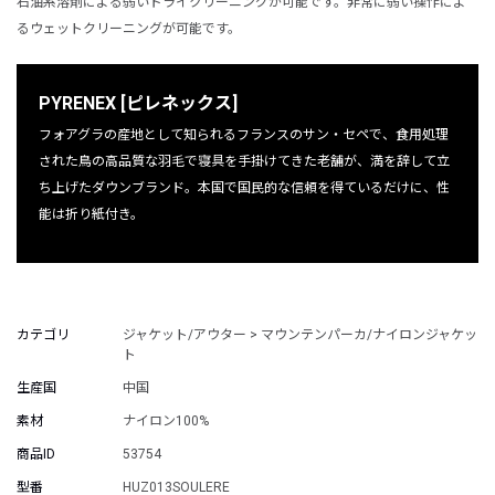
石油系溶剤による弱いドライクリーニングが可能です。非常に弱い操作によ
るウェットクリーニングが可能です。
PYRENEX [ピレネックス]
フォアグラの産地として知られるフランスのサン・セペで、食用処理
された鳥の高品質な羽毛で寝具を手掛けてきた老舗が、満を辞して立
ち上げたダウンブランド。本国で国民的な信頼を得ているだけに、性
能は折り紙付き。
カテゴリ
ジャケット/アウター > マウンテンパーカ/ナイロンジャケッ
ト
生産国
中国
素材
ナイロン100%
商品ID
53754
型番
HUZ013SOULERE