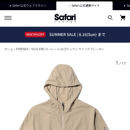
Safari公式ウェブマガジン
Safari公式通販サイト
Sa
ホーム
PYRENEX
SOULERE/スーレール ロゴワッペン ウインドブレーカー
1
/
17