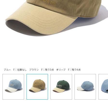
ブルー F：在庫なし ブラウン F：残り3点 オリーブ F：残り4点