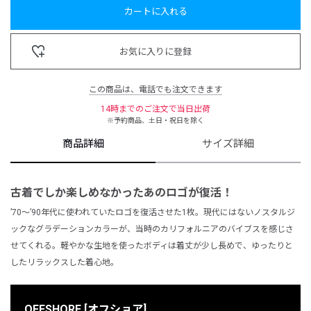
カートに入れる
お気に入りに登録
この商品は、電話でも注文できます
14時までのご注文で当日出荷
※予約商品、土日・祝日を除く
商品詳細
サイズ詳細
古着でしか楽しめなかったあのロゴが復活！
’70〜’90年代に使われていたロゴを復活させた1枚。現代にはないノスタルジ
ックなグラデーションカラーが、当時のカリフォルニアのバイブスを感じさ
せてくれる。軽やかな生地を使ったボディは着丈が少し長めで、ゆったりと
したリラックスした着心地。
OFFSHORE [オフショア]