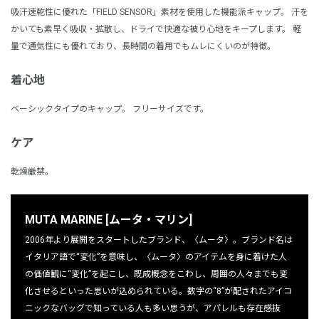
吸汗速乾性に優れた「FIELD SENSOR」素材を使用した機能派キャップ。 汗を
かいても素早く吸収・拡散し、ドライで快適な被り心地をキープします。 軽
量で通気性にも優れており、長時間の着用でもムレにくいのが特徴。
着心地
ベーシックタイプのキャップ。 フリーサイズです。
ケア
乾燥厳禁。
MUTA MARINE [ムータ・マリン]
2006年より展開をスタートしたブランド、〈ムータ〉。ブランド名は
イタリア語で“変化”を意味し、〈ムータ〉のアイテムを身に着けた人
の価値観に“変化”を起こし、既成概念をこわし、周囲の人々までも変
化させるといった思いが込められている。数字の“8”が配されたアイコ
ニックなバッグで知っている人も多い思うが、アパレルも存在感抜