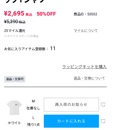
¥2,695
50%OFF
商品ID：53502
税込
¥5,390
税込
25マイル還元
マイルについて
※ホワイトステージの場合
11
お気に入りアイテム登録数：
ラッピングキットを購入
返品・交換について
返品・交換可
M
再入荷のお知らせ
在庫なし
L
カートに入れる
ホワイト
残り1点