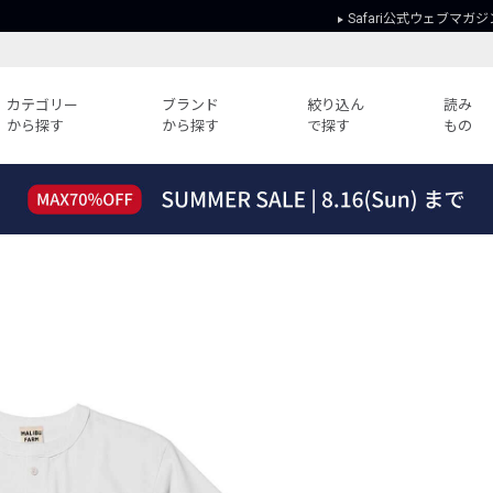
Safari公式ウェブマガジ
カテゴリー
ブランド
絞り込ん
読み
から探す
から探す
で探す
もの
読みもの
ガイド
ー
すべての記事
ショッピング
2026年のイチオシTシャツ！
初めての方
“WP”のイージーパンツを徹底解説&コ
Club Safari
ーデ紹介
よくある質問
HOTなコーデ TOP20
会社概要
ディネート
新ブランドご紹介！
会員利用規約
人気記事ランキング
プライバシー
バイヤーズ レコメンド
特定商取引に
今週の別注アイテム
ウィークリーコーデ