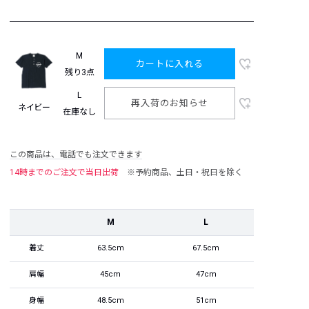
M
カートに入れる
残り3点
L
再入荷のお知らせ
ネイビー
在庫なし
この商品は、電話でも注文できます
14時までのご注文で当日出荷
※予約商品、土日・祝日を除く
M
L
着丈
63.5cm
67.5cm
肩幅
45cm
47cm
身幅
48.5cm
51cm