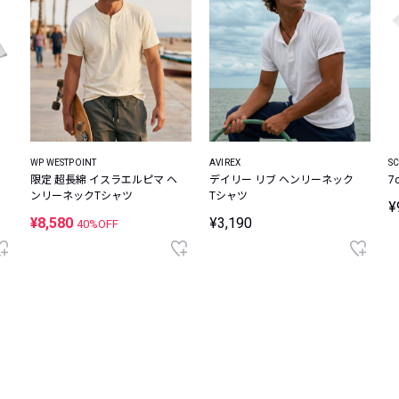
WP WESTPOINT
AVIREX
S
限定 超長綿 イスラエルピマ ヘ
デイリー リブ ヘンリーネック
7
ンリーネックTシャツ
Tシャツ
¥
¥8,580
¥3,190
40%OFF