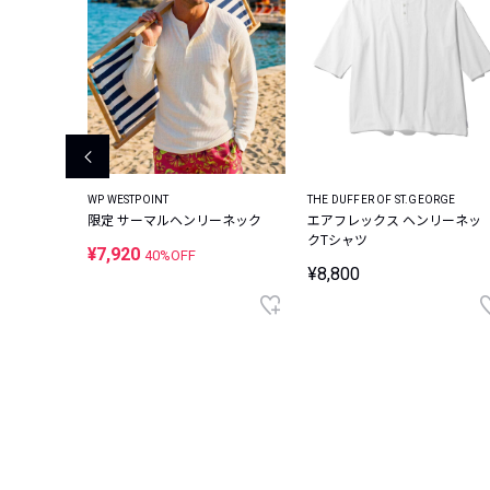
WP WESTPOINT
THE DUFFER OF ST.GEORGE
ツ
限定 サーマルヘンリーネック
エアフレックス ヘンリーネッ
クTシャツ
¥7,920
40%OFF
¥8,800