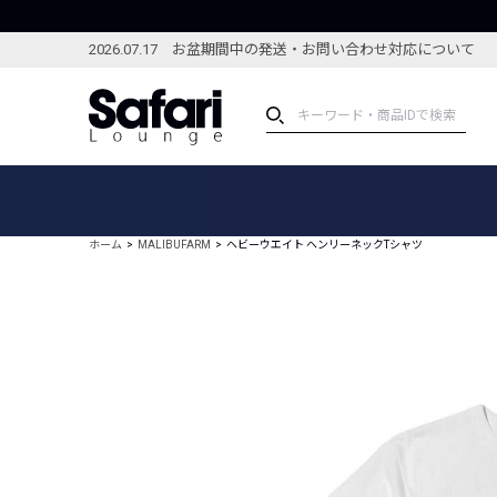
2026.07.17 お盆期間中の発送・お問い合わせ対応について
アイテム
スペシャル
カテゴリーから探す
スペシャルフィーチャ
ホーム
MALIBUFARM
ヘビーウエイト ヘンリーネックTシャツ
ブランドから探す
特集記事
絞り込んで探す
新着アイテム
コーディネート
編集部のおすすめアイテム
編集部のおすすめコー
ランキング
雑誌・カタログ掲載アイテム
セール