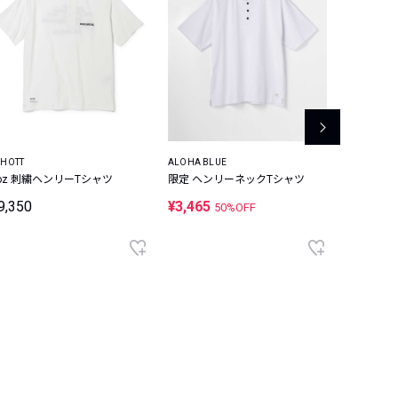
CHOTT
ALOHA BLUE
MUTA MAR
oz 刺繍ヘンリーTシャツ
限定 ヘンリーネックTシャツ
別注限定 
ックTシャ
9,350
¥3,465
50%OFF
¥22,000