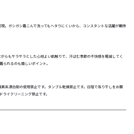
実現。ガシガシ着こんで洗ってもヘタりにくいから、コンスタントな活躍が期待
ながらもサラサラとした心地よい肌触りで、汗ばむ季節の不快感を軽減してく
と着られるのも嬉しいポイント。
酸素系漂白剤の使用禁止です。タンブル乾燥禁止です。日陰で吊り干しをお願
。ドライクリーニング禁止です。