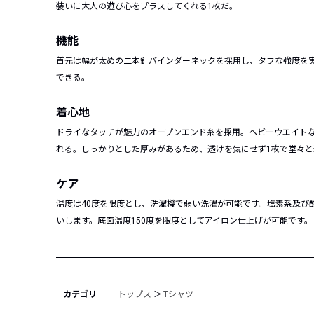
装いに大人の遊び心をプラスしてくれる1枚だ。
機能
首元は幅が太めの二本針バインダーネックを採用し、タフな強度を
できる。
着心地
ドライなタッチが魅力のオープンエンド糸を採用。ヘビーウエイト
れる。しっかりとした厚みがあるため、透けを気にせず1枚で堂々
ケア
温度は40度を限度とし、洗濯機で弱い洗濯が可能です。塩素系及び
いします。底面温度150度を限度としてアイロン仕上げが可能です
カテゴリ
トップス
＞
Tシャツ