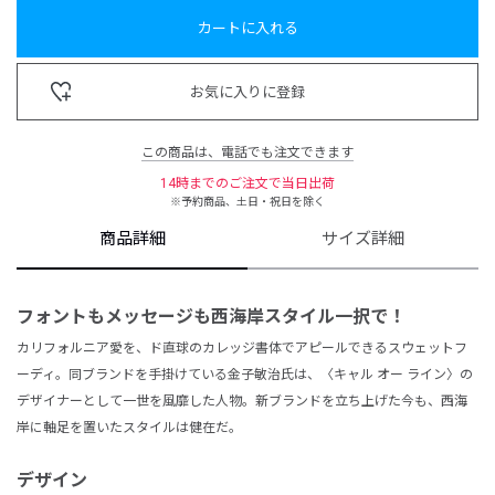
カートに入れる
お気に入りに登録
この商品は、電話でも注文できます
14時までのご注文で当日出荷
※予約商品、土日・祝日を除く
商品詳細
サイズ詳細
フォントもメッセージも
西海岸スタイル一択で！
カリフォルニア愛を、ド直球のカレッジ書体でアピールできるスウェットフ
ーディ。同ブランドを手掛けている金子敏治氏は、〈キャル オー ライン〉の
デザイナーとして一世を風靡した人物。新ブランドを立ち上げた今も、西海
岸に軸足を置いたスタイルは健在だ。
デザイン