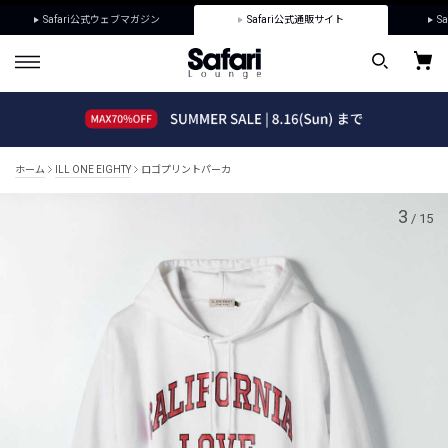
Safari公式ウェブマガジン
Safari公式通販サイト
Sa
ホーム
ILL ONE EIGHTY
ロゴプリントパーカ
3
/
15