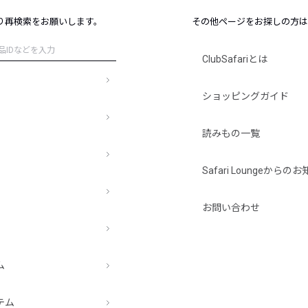
レコメンドアイテム
り再検索をお願いします。
その他ページをお探しの方は
ピックアップアイテム
フォーカスブランド
ClubSafariとは
セールおすすめアイテム
人気アイテム TOP 15
ショッピングガイド
読みもの一覧
Safari Loungeから
お問い合わせ
ム
テム