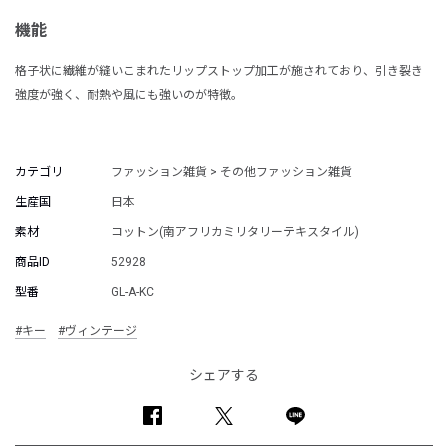
機能
格子状に繊維が縫いこまれたリップストップ加工が施されており、引き裂き
強度が強く、耐熱や風にも強いのが特徴。
カテゴリ
ファッション雑貨 > その他ファッション雑貨
生産国
日本
素材
コットン(南アフリカミリタリーテキスタイル)
商品ID
52928
型番
GL-A-KC
#キー
#ヴィンテージ
シェアする