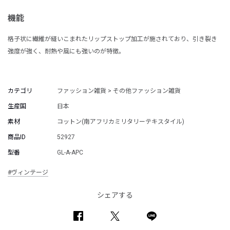
機能
格子状に繊維が縫いこまれたリップストップ加工が施されており、引き裂き
強度が強く、耐熱や風にも強いのが特徴。
カテゴリ
ファッション雑貨 > その他ファッション雑貨
生産国
日本
素材
コットン(南アフリカミリタリーテキスタイル)
商品ID
52927
型番
GL-A-APC
#ヴィンテージ
シェアする