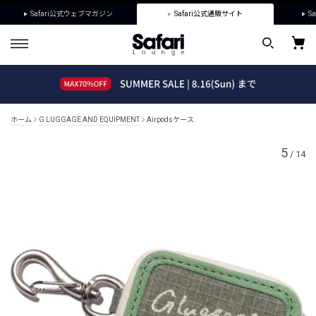
Safari公式ウェブマガジン
Safari公式通販サイト
Sa
ホーム
G LUGGAGE AND EQUIPMENT
Airpodsケース
5
/
14