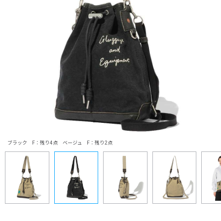
ブラック F：残り4点 ベージュ F：残り2点