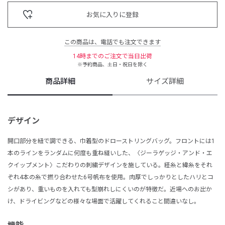
お気に入りに登録
この商品は、電話でも注文できます
14時までのご注文で当日出荷
※予約商品、土日・祝日を除く
商品詳細
サイズ詳細
デザイン
開口部分を紐で調できる、巾着型のドローストリングバッグ。フロントには1
本のラインをランダムに何度も重ね縫いした、〈ジーラゲッジ・アンド・エ
クイップメント〉こだわりの刺繍デザインを施している。経糸と緯糸をそれ
ぞれ4本の糸で撚り合わせた6号帆布を使用。肉厚でしっかりとしたハリとコ
シがあり、重いものを入れても型崩れしにくいのが特徴だ。近場へのお出か
け、ドライビングなどの様々な場面で活躍してくれること間違いなし。