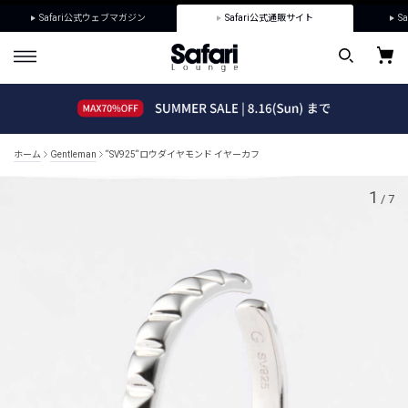
Safari公式ウェブマガジン
Safari公式通販サイト
Sa
ホーム
Gentleman
“SV925“ロウダイヤモンド イヤーカフ
1
/
7