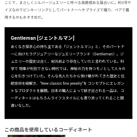
ことで、まさしくシルバージュエリーと呼べる高級感ある風合いに。約3号サ
イズなのでピンキーリングとしてパートナーへサプライズで贈り、ペアで着
用するのもおすすめだ。
Gentleman [ジェントルマン]
あくなき探求心の持ち主である『ジェントルマン』と、そのパートナ
ーに向けたラグジュアリーなジュエリーブランド〈Gentleman〉。ジ
ュエリーの歴史は古く、紀元前より存在していたと言われている。科
学で 物事が判別できない時代では、神秘の力を持つモノとして人々の
心を引きつけていた。そんな先人たちから受け継がれてきた歴史と伝
統技術を紐解き、“New classic fine jewelry”を コンセプトにエレガン
トなプロダクトを展開。日本の職人によって紡ぎ出される一品は、コ
ーディネートはもちろんライフスタイルにも寄り添ってくれること間
違いなしだ。
この商品を使用しているコーディネート