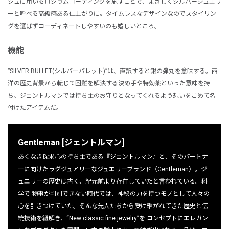
シュに用いるロジウムコーティングを施すことで、まさしくシルバージュエリ
ーと呼べる高級感ある仕上がりに。タイムレスなデザインなのでスタイリン
グを選ばずコーディネートしやすいのも嬉しいところ。
機能
”SILVER BULLET(シルバーバレット)”は、直訳すると銀の弾丸を意味する。西
洋の歴史背景から転じて困難を解決する決め手や特効薬といった意味を持
ち、ジェントルマンでは持ち主のお守りとなってくれるよう想いをこめて名
付けたアイテムだ。
Gentleman [ジェントルマン]
あくなき探求心の持ち主である『ジェントルマン』と、そのパートナ
ーに向けたラグジュアリーなジュエリーブランド〈Gentleman〉。ジ
ュエリーの歴史は古く、紀元前より存在していたと言われている。科
学で 物事が判別できない時代では、神秘の力を持つモノとして人々の
心を引きつけていた。そんな先人たちから受け継がれてきた歴史と伝
統技術を紐解き、“New classic fine jewelry”を コンセプトにエレガン