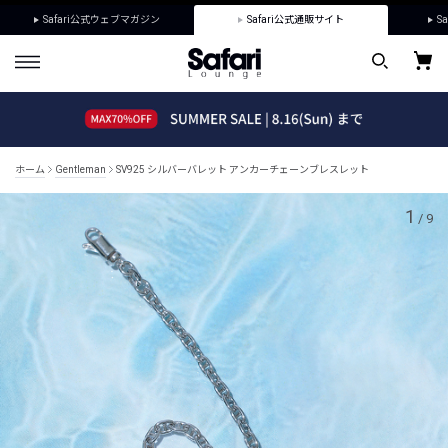
Safari公式ウェブマガジン
Safari公式通販サイト
Sa
ホーム
Gentleman
SV925 シルバーバレット アンカーチェーンブレスレット
1
/
9