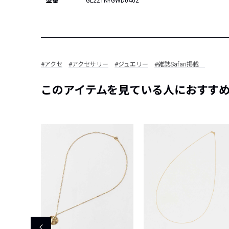
型番
GL221NYGWD0402
#アクセ
#アクセサリー
#ジュエリー
#雑誌Safari掲載
このアイテムを見ている人におすす