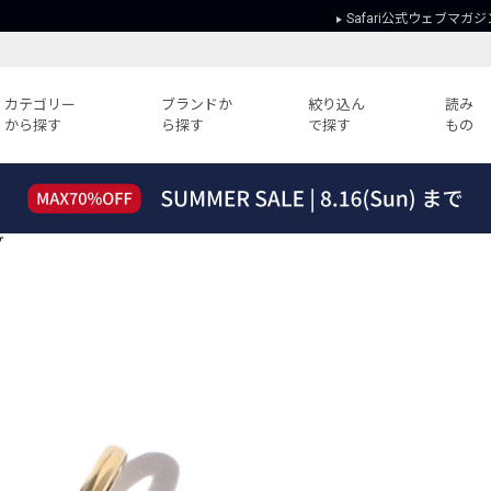
Safari公式ウェブマガジ
カテゴリー
ブランドか
絞り込ん
読み
から探す
ら探す
で探す
もの
読みもの
ガイド
ー
すべての記事
ショッピング
プ
2026年のイチオシTシャツ！
初めての方
“WP”のイージーパンツを徹底解説&コ
Club Safari
ーデ紹介
よくある質問
HOTなコーデ TOP20
会社概要
ディネート
新ブランドご紹介！
会員利用規約
人気記事ランキング
プライバシー
バイヤーズ レコメンド
特定商取引に
今週の別注アイテム
ウィークリーコーデ