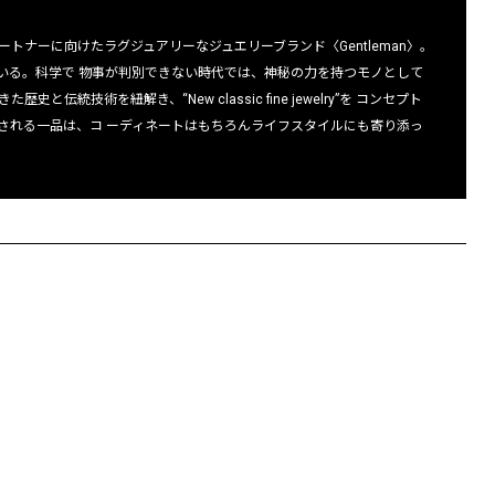
ナーに向けたラグジュアリーなジュエリーブランド〈Gentleman〉。
いる。科学で 物事が判別できない時代では、神秘の力を持つモノとして
技術を紐解き、“New classic fine jewelry”を コンセプト
される一品は、コ ーディネートはもちろんライフスタイルにも寄り添っ