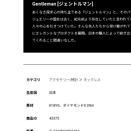
Gentleman [ジェントルマン]
あくなき探求心の持ち主である『ジェントルマン』と、そのパート
ジュエリーの歴史は古く、紀元前より存在していたと言われて
人々の心を引きつけていた。そんな先人たちから受け継がれてきた歴史と伝統
にエレガントなプロダクトを展開。日本の職人によって紡ぎ出
てくれること間違いなしだ。
カテゴリ
アクセサリー/時計
＞
ネックレス
生産国
日本
素材
K18YG、ダイヤモンド0.09ct
商品ID
43375