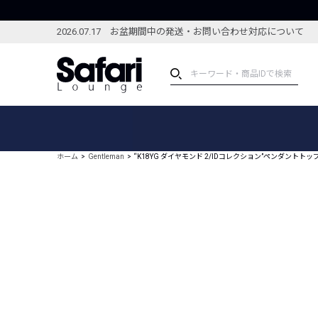
2026.07.17 お盆期間中の発送・お問い合わせ対応について
アイテム
スペシャル
カテゴリーから探す
スペシャルフィーチャ
ホーム
Gentleman
“K18YG ダイヤモンド 2/IDコレクション”ペンダントトッ
ブランドから探す
特集記事
絞り込んで探す
新着アイテム
コーディネート
編集部のおすすめアイテム
編集部のおすすめコー
ランキング
雑誌・カタログ掲載アイテム
セール