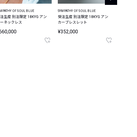
MPATHY OF SOUL BLUE
SYMPATHY OF SOUL BLUE
GIGI
注生産 別注限定 18KYG アン
受注生産 別注限定 18KYG アン
Anchor 
ーネックレス
カーブレスレット
¥363,00
660,000
¥352,000