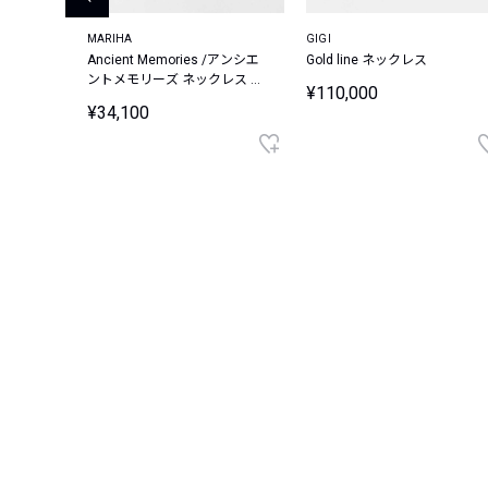
MARIHA
GIGI
レス
Ancient Memories /アンシエ
Gold line ネックレス
ントメモリーズ ネックレス ダ
¥110,000
リウス レクタングルチェーン
¥34,100
45cm (ゴールドカラー)【シル
バー925】