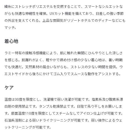
緯糸にストレッチポリエステルを交撚することで、スマートなシルエットな
がらも快適な伸縮性を確保。UVカット機能を備えており、日差しの強い季節
の外出を支えてくれる。上品な雰囲気がリゾートホテルでのディナーなどにも
マッチ。
着心地
ラミー特有の接触冷感機能により、肌に触れた瞬間にひんやりとした涼しさ
を感じる。肌離れがよく、軽やかで締め付け感の少ない着心地は、暑い時期
でも快適だ。天然素材の風合いながらも、ストレスの少ない時間を提供。ウ
エストサイドから後ろにかけてゴム入りでスムースな動作をアシストする。
ケア
温度は30度を限度とし、洗濯機で弱い洗濯が可能です。塩素系及び酸素系漂
白剤の使用禁止です。タンブル乾燥禁止です。日陰で吊り干しをお願いしま
す。底面温度110度を限度としてスチームなしでアイロン仕上げが可能です。
石油系溶剤による弱いドライクリーニングが可能です。弱い操作によるウェ
ットクリーニングが可能です。