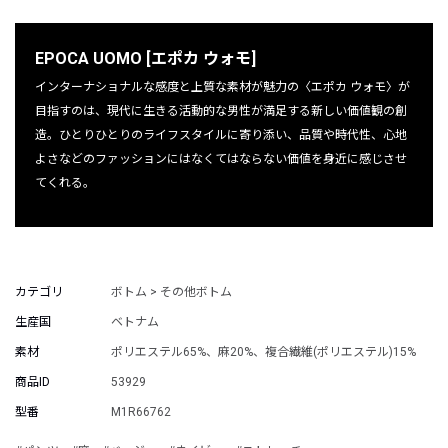
EPOCA UOMO [エポカ ウォモ]
インターナショナルな感度と上質な素材が魅力の〈エポカ ウォモ〉が
目指すのは、現代に生きる活動的な男性が満足する新しい価値観の創
造。ひとりひとりのライフスタイルに寄り添い、品質や時代性、心地
よさなどのファッションにはなくてはならない価値を身近に感じさせ
てくれる。
カテゴリ
ボトム > その他ボトム
生産国
ベトナム
素材
ポリエステル65%、麻20%、複合繊維(ポリエステル)15%
商品ID
53929
型番
M1R66762