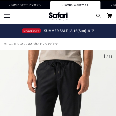
Safari公式ウェブマガジン
Safari公式通販サイト
Sa
ホーム
EPOCA UOMO
麻ストレッチパンツ
1
/
11