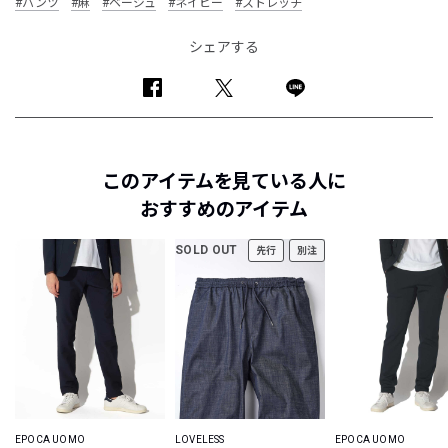
#パンツ
#麻
#ベージュ
#ネイビー
#ストレッチ
シェアする
このアイテムを見ている人に
おすすめのアイテム
SOLD OUT
先行
別注
EPOCA UOMO
LOVELESS
EPOCA UOMO