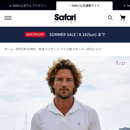
Safari公式ウェブマガジン
Safari公式通販サイト
Sa
ホーム
EPOCA UOMO
別注 ハイゲージ パイル地 スキッパーポロシャツ
1
/
21