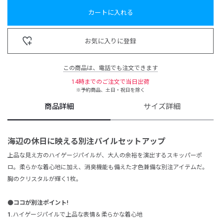
カートに入れる
お気に入りに登録
この商品は、電話でも注文できます
14時までのご注文で当日出荷
※予約商品、土日・祝日を除く
商品詳細
サイズ詳細
海辺の休日に映える別注パイルセットアップ
上品な見え方のハイゲージパイルが、大人の余裕を演出するスキッパーポ
ロ。柔らかな着心地に加え、消臭機能も備えた才色兼備な別注アイテムだ。
胸の
クリスタル
が輝く1枚。
⚫️ココが別注ポイント!
1.
ハイゲージパイルで上品な表情＆柔らかな着心地