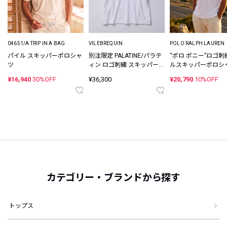
04651/A TRIP IN A BAG
VILEBREQUIN
POLO RALPH LAUREN
パイル スキッパーポロシャ
別注限定 PALATINE/パラテ
“ポロ ポニー”ロゴ刺
ツ
ィン ロゴ刺繍 スキッパーポ
ルスキッパーポロシ
ロシャツ
¥16,940
30%OFF
¥36,300
¥20,790
10%OFF
カテゴリー・ブランドから探す
トップス