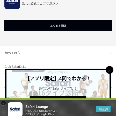
Safari公式ウェブマガジン
よくある質問
初めての方
Club Safariとは
【アプリ限定】4問でわかる！
ショッピングガイド
あなたの"Safariタイプ"は？
会社概要・規約
詳しくはこちら ＞
×
Safari Lounge
VIEW
HINODE PUBLISHING ..
© 1996-2026 HINODE PUBLISHING co., ltd. All Rights Reserved.
GET - In Google Play