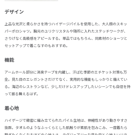
デザイン
上品な光沢と柔らかさを持つハイゲージパイルを使用した、大人顔のスキッ
パーポロシャツ。胸元のユリクリスタルや随所に入れたステッチワークが、
さりげなく高級感をアピールする。単品ではもちろん、同素材のショーツと
セットアップで着こなすのもおすすめ。
機能
アームホール部分に消臭テープを内蔵し、汗ばむ季節のエチケット対策も万
全。見た目のエレガントさだけでなく、実用的な機能もしっかりと備えてい
る。海辺のレストランなど、少しだけドレスアップしたいシーンでも自信を持
って振る舞えるはず。
着心地
ハイゲージで緻密に編み立てられたパイル生地は、伸縮性があり動きやすさ
抜群。タオルのようなふっくらとした肌触りが素肌を包みこみ、一度着たら
脱ぎたくなくなるほどの心地よさ。ラグジュアリーな見た目と心地よいリラ