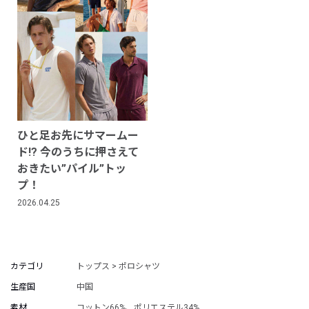
ひと足お先にサマームー
ド!? 今のうちに押さえて
おきたい”パイル”トッ
プ！
2026.04.25
カテゴリ
トップス > ポロシャツ
生産国
中国
素材
コットン66%、ポリエステル34%