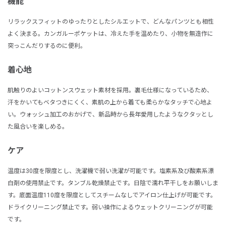
機能
リラックスフィットのゆったりとしたシルエットで、どんなパンツとも相性
よく決まる。カンガルーポケットは、冷えた手を温めたり、小物を無造作に
突っこんだりするのに便利。
着心地
肌触りのよいコットンスウェット素材を採用。裏毛仕様になっているため、
汗をかいてもベタつきにくく、素肌の上から着ても柔らかなタッチで心地よ
い。ウォッシュ加工のおかげで、新品時から長年愛用したようなクタッとし
た風合いを楽しめる。
ケア
温度は30度を限度とし、洗濯機で弱い洗濯が可能です。塩素系及び酸素系漂
白剤の使用禁止です。タンブル乾燥禁止です。日陰で濡れ平干しをお願いしま
す。底面温度110度を限度としてスチームなしでアイロン仕上げが可能です。
ドライクリーニング禁止です。弱い操作によるウェットクリーニングが可能
です。