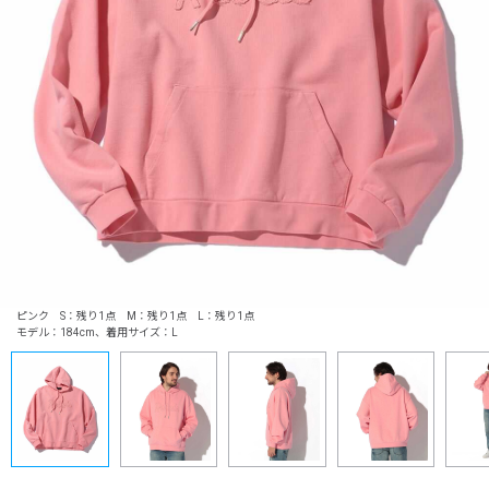
ピンク S：残り1点 M：残り1点 L：残り1点
モデル：184cm、着用サイズ：L