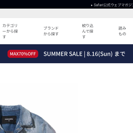
Safari公式ウェブマガジ
カテゴリ
絞り込
ブランド
読み
ーから探
んで探
から探す
もの
す
す
読みもの
ガイド
ー
すべての記事
ショッピング
2026年のイチオシTシャツ！
初めての方
“WP”のイージーパンツを徹底解説&コ
Club Safari
ーデ紹介
よくある質問
HOTなコーデ TOP20
会社概要
ディネート
新ブランドご紹介！
会員利用規約
人気記事ランキング
プライバシー
バイヤーズ レコメンド
特定商取引に
今週の別注アイテム
ウィークリーコーデ