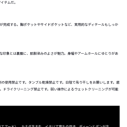
アイテムだ。
ルが完成する。胸ポケットやサイドポケットなど、実用的なディテールもしっか
ドな印象とは裏腹に、肌馴染みのよさが魅力。身幅やアームホールにゆとりがあ
剤の使用禁止です。タンブル乾燥禁止です。日陰で吊り干しをお願いします。底
す。ドライクリーニング禁止です。弱い操作によるウェットクリーニングが可能
ースクエアード〉。カナダ生まれ、イタリア育ちの双子、ディーンとダンが生