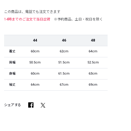
この商品は、電話でも注文できます
14時までのご注文で当日出荷
※予約商品、土日・祝日を除く
44
46
48
着丈
60cm
62cm
64cm
肩幅
50.5cm
51.5cm
52.5cm
身幅
60cm
61.5cm
63cm
袖丈
64cm
67cm
69cm
シェアする