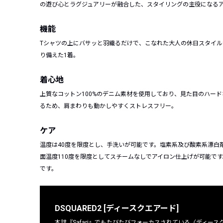
の遊び心とラグジュアリーが融合した、スタイリングの主役になる
機能
Tシャツの上にバサッと羽織るだけで、こなれた大人の休日スタイ
り備えた1着。
着心地
上質なコットン100%のデニム素材を使用しており、見た目のハー
るため、肩まわりも動かしやすくストレスフリー。
ケア
温度は40度を限度とし、手洗いが可能です。塩素系及び酸素系漂白
面温度110度を限度としてスチームなしでアイロン仕上げが可能で
です。
DSQUARED2 [ディースクエアード]
本誌『Safari』でもたびたびフォーカスされている〈ディ