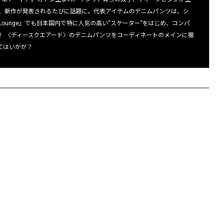
、新作が発表されるたびに話題に。代表アイテムのデニムパンツは、シ
 Lounge』でも日本国内で特に人気の高い“スケーター”をはじめ、コンパ
！ 〈ディースクエアード〉のデニムパンツをコーディネートのメインに据
てはいかが？