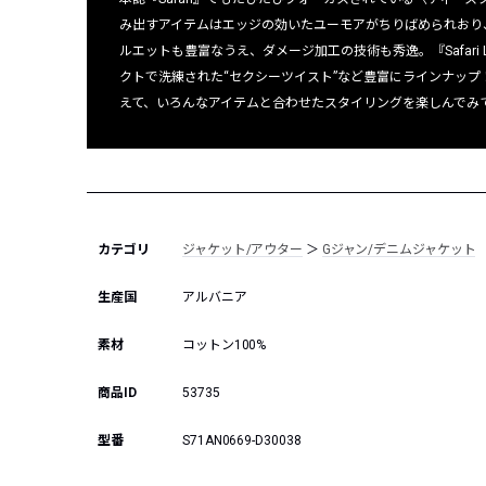
み出すアイテムはエッジの効いたユーモアがちりばめられおり
ルエットも豊富なうえ、ダメージ加工の技術も秀逸。『Safari
クトで洗練された“セクシーツイスト”など豊富にラインナップ
えて、いろんなアイテムと合わせたスタイリングを楽しんでみ
カテゴリ
ジャケット/アウター
＞
Gジャン/デニムジャケット
生産国
アルバニア
素材
コットン100%
商品ID
53735
型番
S71AN0669-D30038