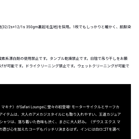
/2s+12/1s 350gm裏起毛生地)を採用。1枚でもしっかりと暖かく、肌馴染
酸素系漂白剤の使用禁止です。タンブル乾燥禁止です。日陰で吊り干しをお願
上げが可能です。ドライクリーニング禁止です。ウェットクリーニングが可能で
ナ〉がSafari Loungeに堂々の初登場! モーターサイクルとサーフカ
アイテムは、大人のアメカジスタイルにも取り入れやすい、王道カジュア
シャツは、落ち着いた色味も渋く、まさに大人好み。〈デウス エクス マ
の遊び心を加えたコーデもバッチリ決まるはず。インには白ロゴTを選べ