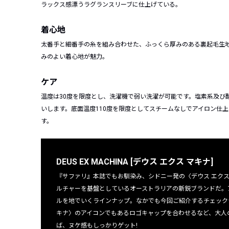
ラックス感漂うラグランスリーブに仕上げている。
着心地
太番手と細番手の糸を組み合わせた、ふっくら厚みのある裏起毛生地(32
みのよい着心地が魅力。
ケア
温度は30度を限度とし、洗濯機で弱い洗濯が可能です。塩素系及び
いします。底面温度110度を限度としてスチームなしでアイロン仕
す。
DEUS EX MACHINA [デウス エクス マキナ]
『サファリ』本誌でもお馴染み、シドニー発の〈デウス エクス マキ
ルチャーを基盤としているオーストラリアの新鋭ブランドだ。
ルを地でいくラインナップ。なかでも今回ご紹介するチェック
キナ〉のアイコンでもあるロゴキャップを合わせるなど、大人
ば、ヌケ感もしっかりゲット!