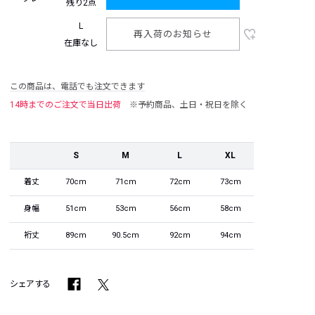
残り2点
L
再入荷のお知らせ
在庫なし
この商品は、電話でも注文できます
14時までのご注文で当日出荷
※予約商品、土日・祝日を除く
S
M
L
XL
着丈
70cm
71cm
72cm
73cm
身幅
51cm
53cm
56cm
58cm
裄丈
89cm
90.5cm
92cm
94cm
シェアする