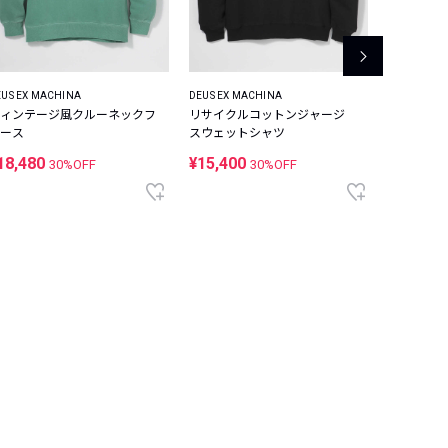
EUS EX MACHINA
DEUS EX MACHINA
RESOUND 
ィンテージ風クルーネックフ
リサイクルコットンジャージ
ファイネ
ース
スウェットシャツ
ックTシャ
18,480
¥15,400
¥13,200
30%OFF
30%OFF