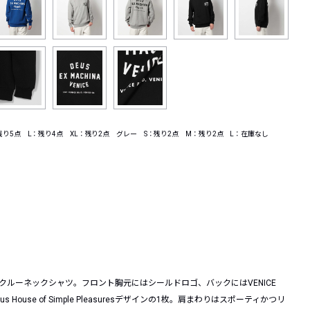
り5点 L：残り4点 XL：残り2点 グレー S：残り2点 M：残り2点 L：在庫なし
クルーネックシャツ。フロント胸元にはシールドロゴ、バックにはVENICE
ouse of Simple Pleasuresデザインの1枚。肩まわりはスポーティかつリ