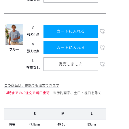
S
カートに入れる
残り1点
M
カートに入れる
ブルー
残り2点
L
完売しました
在庫なし
この商品は、電話でも注文できます
14時までのご注文で当日出荷
※予約商品、土日・祝日を除く
S
M
L
肩幅
47.5cm
49.5cm
53cm