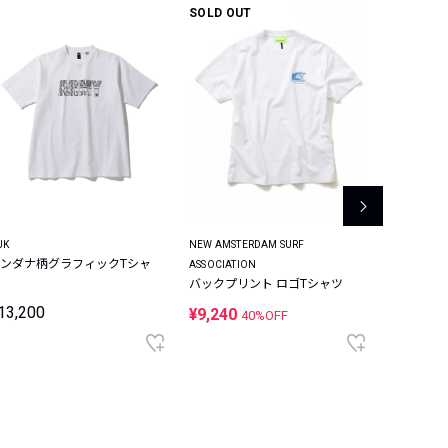
SOLD OUT
JK
NEW AMSTERDAM SURF
TATRAS
ンダナ柄グラフィックTシャ
TIEDO/
ASSOCIATION
ト ロゴT
バックプリント ロゴTシャツ
13,200
¥24,64
¥9,240
40%OFF