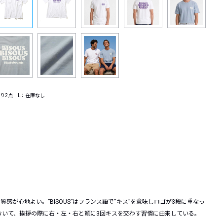
り2点 L：在庫なし
の質感が心地よい。
”BISOUS”はフランス語で“キス”を意味しロゴが3段に重なっ
おいて、挨拶の際に右・左・右と頬に3回キスを交わす習慣に由来している。