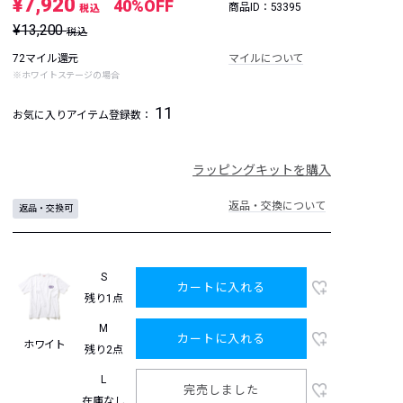
¥7,920
40%OFF
商品ID：53395
税込
¥13,200
税込
72マイル還元
マイルについて
※ホワイトステージの場合
11
お気に入りアイテム登録数：
ラッピングキットを購入
返品・交換について
返品・交換可
S
カートに入れる
残り1点
M
カートに入れる
ホワイト
残り2点
L
完売しました
在庫なし