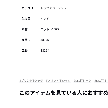
カテゴリ
トップス
＞
Tシャツ
生産国
インド
素材
コットン100%
商品ID
53395
型番
SS26-1
#プリントTシャツ
#プリントＴシャツ
#ロゴTシャツ
#ロゴＴシ
このアイテムを見ている人におすす