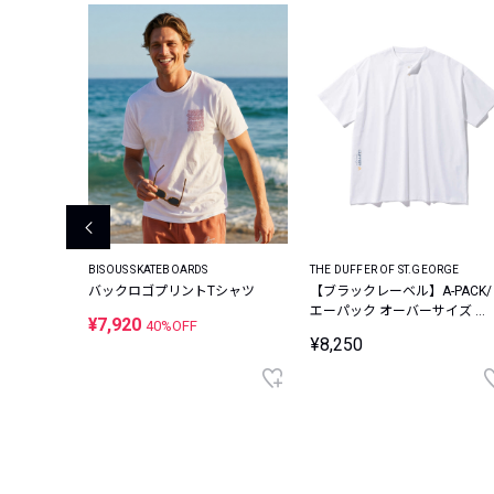
BISOUS SKATEBOARDS
THE DUFFER OF ST.GEORGE
リントT
バックロゴプリントTシャツ
【ブラックレーベル】A-PACK/
エーパック オーバーサイズ ヘ
¥7,920
40%OFF
ンリーTシャツ
¥8,250