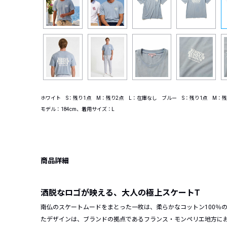
ホワイト S：残り1点 M：残り2点 L：在庫なし ブルー S：残り1点 M：残
モデル：184cm、着用サイズ：L
商品詳細
洒脱なロゴが映える、大人の極上スケートT
南仏のスケートムードをまとった一枚は、柔らかなコットン100％
たデザインは、ブランドの拠点であるフランス・モンペリエ地方に