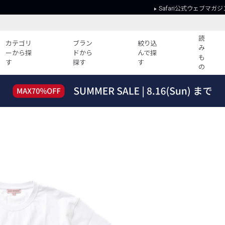
Safari公式ウェブマガジ
読
カテゴリ
ブラン
絞り込
み
ーから探
ドから
んで探
も
す
探す
す
の
読みもの
ガイド
ー
すべての記事
ショッピング
2026年のイチオシTシャツ！
初めての方
“WP”のイージーパンツを徹底解説&コ
Club Safari
ーデ紹介
よくある質問
HOTなコーデ TOP20
会社概要
ディネート
新ブランドご紹介！
会員利用規約
人気記事ランキング
プライバシー
バイヤーズ レコメンド
特定商取引に
今週の別注アイテム
ウィークリーコーデ