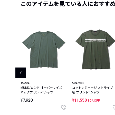
このアイテムを見ている人におすす
ECOALF
COLMAR
リネンキ
MUND/ムンド オーバーサイズ
コットンジャージ ストライプ
バックプリントTシャツ
柄 プリントTシャツ
¥7,920
¥11,550
30%OFF