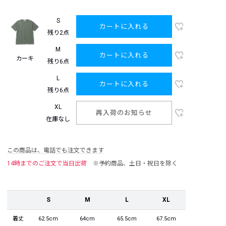
S
カートに入れる
残り2点
M
カートに入れる
カーキ
残り6点
L
カートに入れる
残り6点
XL
再入荷のお知らせ
在庫なし
この商品は、電話でも注文できます
14時までのご注文で当日出荷
※予約商品、土日・祝日を除く
S
M
L
XL
着丈
62.5cm
64cm
65.5cm
67.5cm