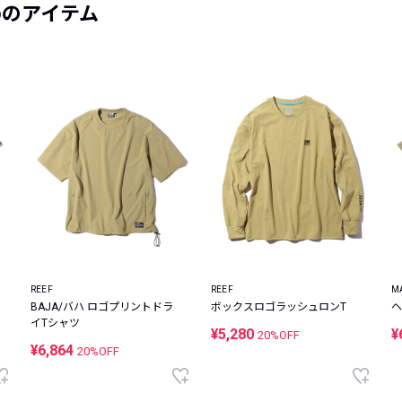
めのアイテム
REEF
REEF
M
BAJA/バハ ロゴプリントドラ
ボックスロゴラッシュロンT
ヘ
イTシャツ
¥5,280
¥
20%OFF
¥6,864
20%OFF