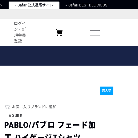
ン
Safari公式通販サイト
Safari BEST DELICIOUS
ログイ
ン・新
規会員
登録
ログイン・新規会員登録
お気に入りアイテム
ガイド
お気に入りブランド
お気に入り記事
最近チェックしたアイテム
再入荷
お気に入りブランドに追加
ポリシー
AOURE
関する法律
PABLO/パブロ フェード加
工 ハイゲージTシャツ