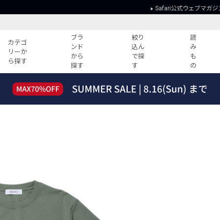
Safari公式ウェブマガジ
ブラ
絞り
読
カテゴ
ンド
込ん
み
リーか
から
で探
も
ら探す
探す
す
の
読みもの
ガイド
ー
すべての記事
ショッピング
2026年のイチオシTシャツ！
初めての方
“WP”のイージーパンツを徹底解説&コ
Club Safari
ーデ紹介
よくある質問
HOTなコーデ TOP20
会社概要
ディネート
新ブランドご紹介！
会員利用規約
人気記事ランキング
プライバシー
バイヤーズ レコメンド
特定商取引に
今週の別注アイテム
ウィークリーコーデ