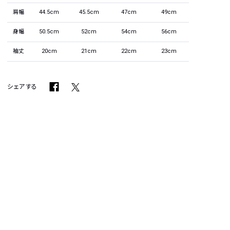
肩幅
44.5cm
45.5cm
47cm
49cm
身幅
50.5cm
52cm
54cm
56cm
袖丈
20cm
21cm
22cm
23cm
シェアする