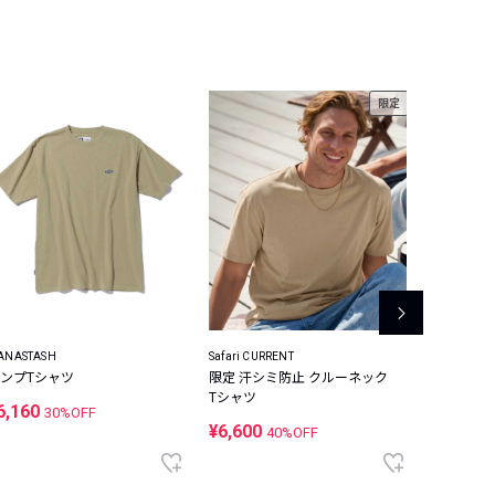
限定
ANASTASH
Safari CURRENT
QUIKSILVER
ンプTシャツ
限定 汗シミ防止 クルーネック
速乾 ラッ
Tシャツ
6,160
¥5,280
30%OFF
¥6,600
40%OFF