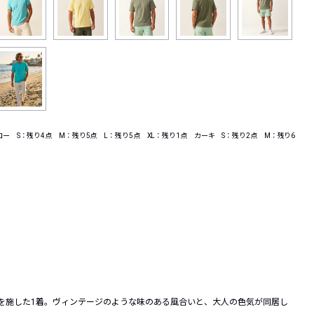
ー S：残り4点 M：残り5点 L：残り5点 XL：残り1点 カーキ S：残り2点 M：残り6
加工を施した1着。ヴィンテージのような味のある風合いと、大人の色気が同居し