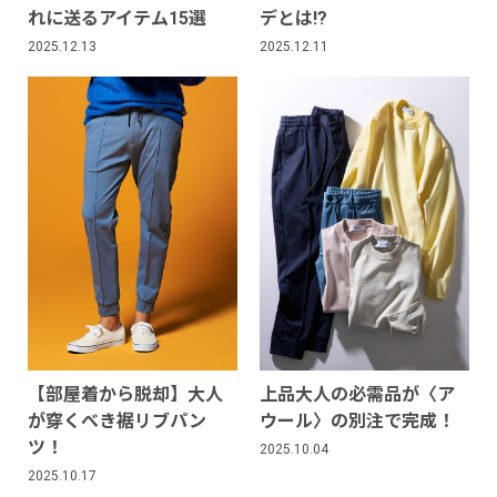
れに送るアイテム15選
デとは!?
2025.12.13
2025.12.11
【部屋着から脱却】大人
上品大人の必需品が〈ア
が穿くべき裾リブパン
ウール〉の別注で完成！
ツ！
2025.10.04
2025.10.17