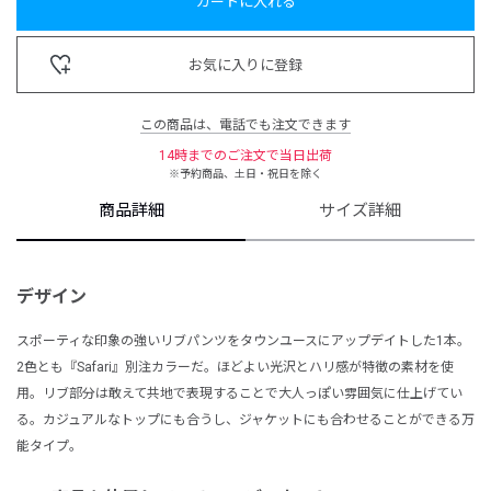
カートに入れる
お気に入りに登録
この商品は、電話でも注文できます
14時までのご注文で当日出荷
※予約商品、土日・祝日を除く
商品詳細
サイズ詳細
デザイン
スポーティな印象の強いリブパンツをタウンユースにアップデイトした1本。
2色とも『Safari』別注カラーだ。ほどよい光沢とハリ感が特徴の素材を使
用。リブ部分は敢えて共地で表現することで大人っぽい雰囲気に仕上げてい
る。カジュアルなトップにも合うし、ジャケットにも合わせることができる万
能タイプ。