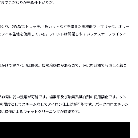
ツまでこだわりが光る仕上がりだ。
シワ、2WAYストレッチ、UVカットなどを備えた多機能ファブリック。オリー
たツイル生地を使用している。フロントは開閉しやすいファスナーフライタイ
おかげで穿き心地は快適。接触冷感性があるので、汗ばむ時期でも涼しく着こ
で非常に弱い洗濯が可能です。塩素系及び酸素系漂白剤の使用禁止です。タン
度を限度としてスチームなしでアイロン仕上げが可能です。パークロロエチレン
弱い操作によるウェットクリーニングが可能です。