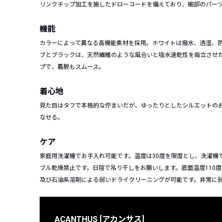
リンクチップ加工を施したドローコードを備えており、細部のパー
機能
カラーによって異なる高機能素材を採用。ホワイトは撥水、透湿、防
ブとブラックは、天然繊維のような風合いと吸水速乾性を両立させ
プで、着脱もスムース。
着心地
見た目はタフで本格的な佇まいだが、ゆったりとしたシルエットの
なせる。
ケア
家庭用洗濯機でお手入れ可能です。温度は30度を限度とし、洗濯機
ブル乾燥禁止です。日陰で吊り干しをお願いします。底面温度110
及び石油系溶剤による弱いドライクリーニングが可能です。非常に
ACANTHUS [アカンサス]