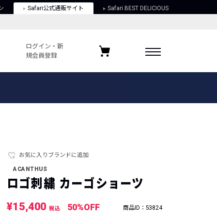
ン
Safari公式通販サイト
Safari BEST DELICIOUS
ログイン・新
規会員登録
ログイン・新規会員登録
お気に入りアイテム
ガイド
お気に入りブランド
お気に入り記事
最近チェックしたアイテム
お気に入りブランドに追加
ACANTHUS
ポリシー
ロゴ刺繍 カーゴショーツ
関する法律
¥15,400
50%OFF
商品ID：53824
税込