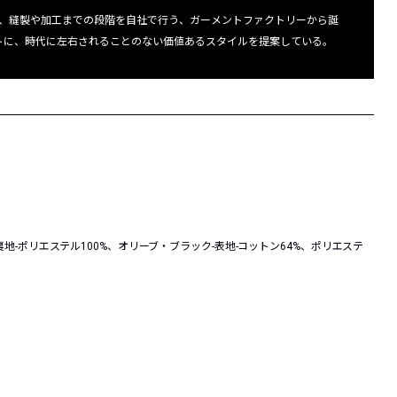
、縫製や加工までの段階を自社で行う、ガーメントファクトリーから誕
プトに、時代に左右されることのない価値あるスタイルを提案している。
裏地-ポリエステル100%、オリーブ・ブラック-表地-コットン64%、ポリエステ