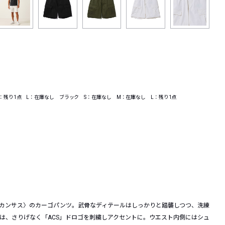
：残り1点 L：在庫なし ブラック S：在庫なし M：在庫なし L：残り1点
〈アカンサス〉のカーゴパンツ。武骨なディテールはしっかりと踏襲しつつ、洗練
は、さりげなく「ACS」ドロゴを刺繍しアクセントに。ウエスト内側にはシュ