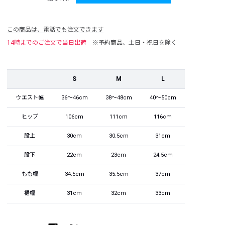
この商品は、電話でも注文できます
14時までのご注文で当日出荷
※予約商品、土日・祝日を除く
S
M
L
ウエスト幅
36～46cm
38～48cm
40～50cm
ヒップ
106cm
111cm
116cm
股上
30cm
30.5cm
31cm
股下
22cm
23cm
24.5cm
もも幅
34.5cm
35.5cm
37cm
裾幅
31cm
32cm
33cm