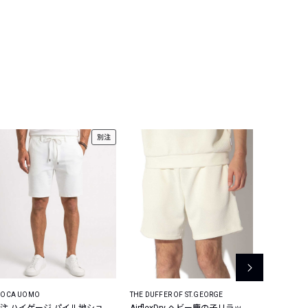
別注
POCA UOMO
THE DUFFER OF ST.GEORGE
REPLAY
注 ハイゲージ パイル地ショ
AirflexDry ヘビー鹿の子リラッ
GROVER