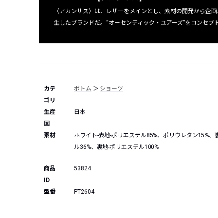
〈アカンサス〉は、レザーをメインとし、素材の開発から企画
生したブランドだ。“オーセンティック・ユアーズ”をコンセ
カテ
ボトム
＞
ショーツ
ゴリ
生産
日本
国
素材
ホワイト-表地-ポリエステル85%、ポリウレタン15%、
ル36%、裏地-ポリエステル100%
商品
53824
ID
型番
PT2604