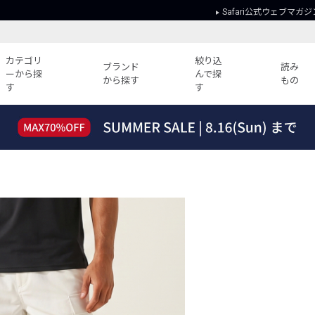
Safari公式ウェブマガジ
カテゴリ
絞り込
ブランド
読み
ーから探
んで探
から探す
もの
す
す
読みもの
ガイド
ー
すべての記事
ショッピング
2026年のイチオシTシャツ！
初めての方
“WP”のイージーパンツを徹底解説&コ
Club Safari
ーデ紹介
よくある質問
HOTなコーデ TOP20
会社概要
ディネート
新ブランドご紹介！
会員利用規約
人気記事ランキング
プライバシー
バイヤーズ レコメンド
特定商取引に
今週の別注アイテム
ウィークリーコーデ