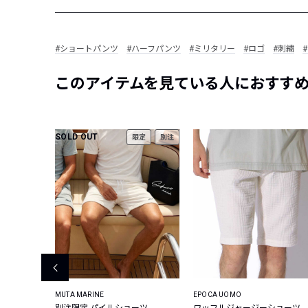
#ショートパンツ
#ハーフパンツ
#ミリタリー
#ロゴ
#刺繍
このアイテムを見ている人におすす
SOLD OUT
限定
別注
MUTA MARINE
EPOCA UOMO
ト クー
別注限定 パイルショーツ
ワッフルジャージーショーツ