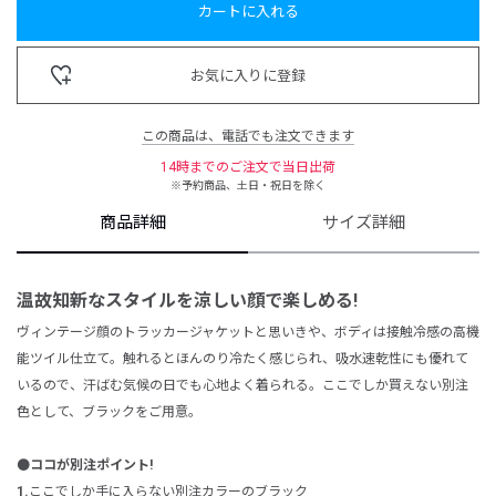
カートに入れる
お気に入りに登録
この商品は、電話でも注文できます
14時までのご注文で当日出荷
※予約商品、土日・祝日を除く
商品詳細
サイズ詳細
温故知新なスタイルを
涼しい顔で楽しめる!
ヴィンテージ顔のトラッカージャケットと思いきや、ボディは接触冷感の高機
能ツイル仕立て。触れるとほんのり冷たく感じられ、吸水速乾性にも優れて
いるので、汗ばむ気候の日でも心地よく着られる。ここでしか買えない別注
色として、ブラックをご用意。
⚫️ココが別注ポイント!
1.
ここでしか手に入らない別注カラーのブラック