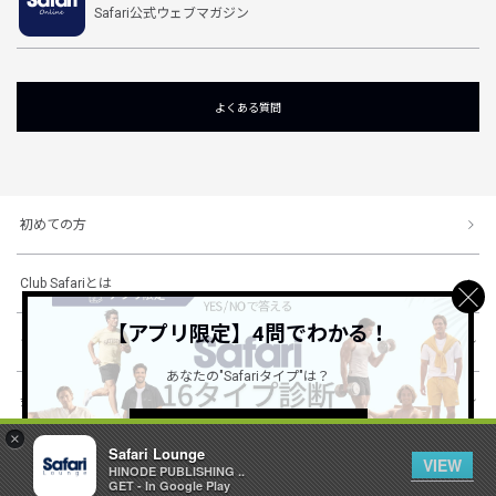
Safari公式ウェブマガジン
よくある質問
初めての方
Club Safariとは
【アプリ限定】4問でわかる！
ショッピングガイド
あなたの"Safariタイプ"は？
会社概要・規約
詳しくはこちら ＞
×
Safari Lounge
VIEW
HINODE PUBLISHING ..
© 1996-2026 HINODE PUBLISHING co., ltd. All Rights Reserved.
GET - In Google Play