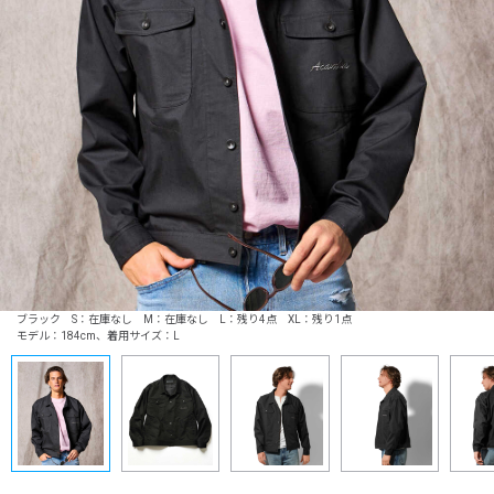
ブラック S：在庫なし M：在庫なし L：残り4点 XL：残り1点
モデル：184cm、着用サイズ：L