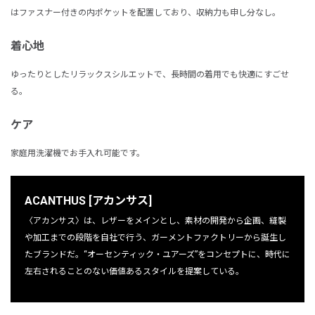
はファスナー付きの内ポケットを配置しており、収納力も申し分なし。
着心地
ゆったりとしたリラックスシルエットで、長時間の着用でも快適にすごせ
る。
ケア
家庭用洗濯機でお手入れ可能です。
ACANTHUS [アカンサス]
〈アカンサス〉は、レザーをメインとし、素材の開発から企画、縫製
や加工までの段階を自社で行う、ガーメントファクトリーから誕生し
たブランドだ。“オーセンティック・ユアーズ”をコンセプトに、時代に
左右されることのない価値あるスタイルを提案している。