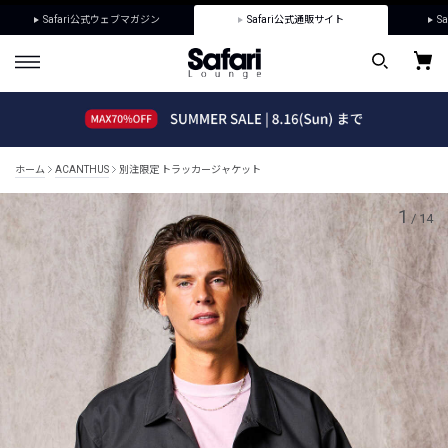
Safari公式ウェブマガジン
Safari公式通販サイト
Sa
ホーム
ACANTHUS
別注限定 トラッカージャケット
1
/
14