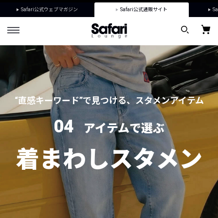
Safari公式ウェブマガジン
Safari公式通販サイト
Sa
“直感キーワード”で見つける、スタメンアイテム
04
アイテムで選ぶ
着まわしスタメン