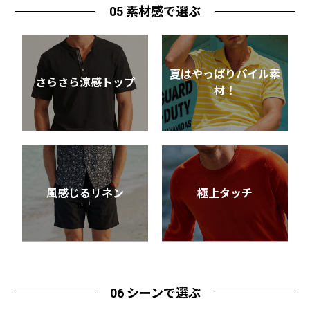
05 素材感で選ぶ
夏はやっぱりパイル素
さらさら涼感トップ
材！
風感じるリネン
極上タッチ
06 シーンで選ぶ