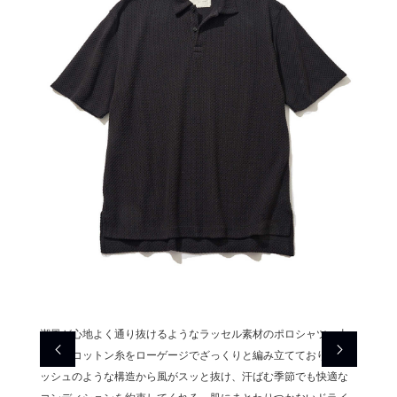
ケット
潮風が心地よく通り抜けるようなラッセル素材のポロシャツ。太
絶妙な
色と製
番手のコットン糸をローゲージでざっくりと編み立てており、メ
付きの
合いを
ッシュのような構造から風がスッと抜け、汗ばむ季節でも快適な
品加工
や、脚
コンディションを約束してくれる。肌にまとわりつかないドライ
見事に