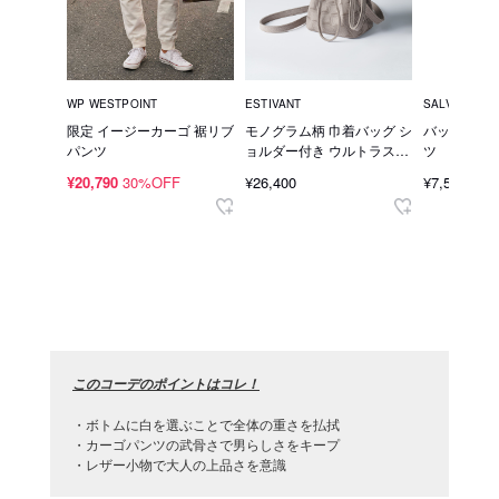
WP WESTPOINT
ESTIVANT
SALVAGE PU
限定 イージーカーゴ 裾リブ
モノグラム柄 巾着バッグ シ
バックプリン
パンツ
ョルダー付き ウルトラスエ
ツ
ード Ultrasuede
¥20,790
30%OFF
¥26,400
¥7,590
このコーデのポイントはコレ！
・ボトムに白を選ぶことで全体の重さを払拭
・カーゴパンツの武骨さで男らしさをキープ
・レザー小物で大人の上品さを意識