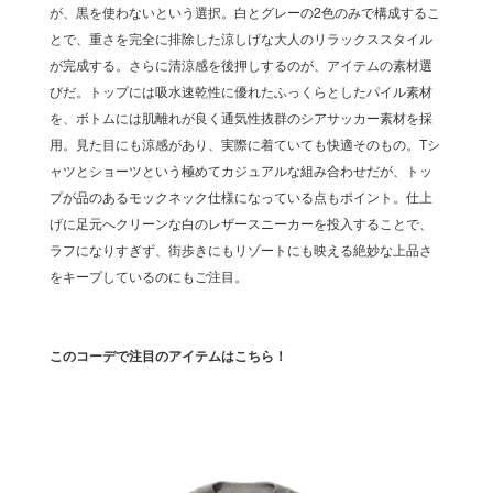
が、黒を使わないという選択。白とグレーの2色のみで構成するこ
とで、重さを完全に排除した涼しげな大人のリラックススタイル
が完成する。さらに清涼感を後押しするのが、アイテムの素材選
びだ。トップには吸水速乾性に優れたふっくらとしたパイル素材
を、ボトムには肌離れが良く通気性抜群のシアサッカー素材を採
用。見た目にも涼感があり、実際に着ていても快適そのもの。Tシ
ャツとショーツという極めてカジュアルな組み合わせだが、トッ
プが品のあるモックネック仕様になっている点もポイント。仕上
げに足元へクリーンな白のレザースニーカーを投入することで、
ラフになりすぎず、街歩きにもリゾートにも映える絶妙な上品さ
をキープしているのにもご注目。
このコーデで注目のアイテムはこちら！