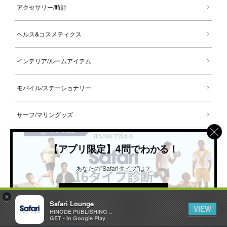
アクセサリー/時計
ヘルス&コスメティクス
インテリア/ルームアイテム
モバイル/ステーショナリー
サーフ/マリングッズ
ゴルフ
【アプリ限定】4問でわかる！
あなたの"Safariタイプ"は？
アウトドア
詳しくはこちら ＞
ベビー・キッズ
×
Safari Lounge
VIEW
お気に入り記事に追加
1
HINODE PUBLISHING ..
GET - In Google Play
ギフト