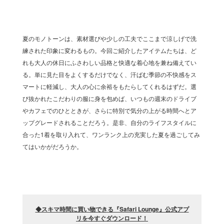
夏のモノトーンは、素材選びや少しの工夫でここまで涼しげで洗
練された印象に変わるもの。今回ご紹介したアイテムたちは、ど
れも大人の休日にふさわしい品格と快適な着心地を兼ね備えてい
る。単に見た目をよくするだけでなく、汗ばむ季節の不快感をス
マートに軽減し、大人の心に余裕をもたらしてくれるはずだ。選
び抜かれたこだわりの服に身を包めば、いつもの週末のドライブ
やカフェでのひとときが、さらに特別で気分の上がる時間へとア
ップグレードされることだろう。是非、自分のライフスタイルに
合った1着を取り入れて、ワンランク上の充実した夏を過ごしてみ
てはいかがだろうか。
◆スキマ時間に買い物できる『Safari Lounge』公式アプ
リを今すぐダウンロード
！