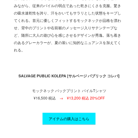
供して
みながら、従来のパイルの弱点であった乾きにくさを克服。驚き
汗をか
の相乗
の吸水速乾性を誇り、汗をかいてもサラリとした状態をキープし
くれる
てくれ
てくれる。首元に優しくフィットするモックネックが品格を漂わ
効果で
人の脚
せ、背中のプリントや右前裾のメッセージ入りサテンテープな
るアイ
タイム
ど、随所に大人の遊び心を感じさせるデザインが秀逸。落ち着き
をスマ
なる相
のあるグレーカラーが、夏の装いに知的なニュアンスを加えてく
から休
れる。
棒と言
]
SALVAGE PUBLIC KOLEPA [サルベージ パブリック コレパ]
モックネック バックプリント パイルTシャツ
¥16,500 税込
→ ¥13,200 税込 20%OFF
アイテムの購入はこちら