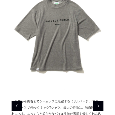
いた、夏
ゴルフから街着までシームレスに活躍する〈サルベージ パブリッ
イタリア
シアサ
ク コレパ〉のモックネックTシャツ。最大の特徴は、独自開発の素
にぴっ
ため、
材にある。ふっくらと柔らかなパイル生地が素肌を優しく包み込
ッカー