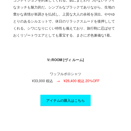
つも洗
なタッチも魅力的だ。シンプルなブラックでありながら、生地の
のライ
め、足
豊かな表情が単調さを払拭し、上質な大人の余裕を演出。ややゆ
練され
ーカー
とりのあるシルエットで、休日のリラックスムードを後押しして
首まわ
が効い
くれる。シワになりにくい特性も備えており、旅行鞄に忍ばせて
の存在
人が求
おくリゾートウエアとしても重宝する、まさに才色兼備な1着。
ており
める洒
V::ROOM [ヴィ ルーム]
ワッフルポロシャツ
¥33,000 税込
→ ¥26,400 税込 20%OFF
アイテムの購入はこちら