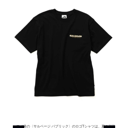
ウエスト
ハワイ発の〈サルベージ パブリック〉のロゴTシャツは、夏の相棒
穿き心