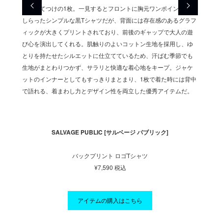
排除
にうってつけの1枚。一見するとフロントに胸元ワンポイントをあ
ポイン
ルエット
しらったシンプルな黒Tシャツだが、背面には存在感のあるグラフ
し、脚
設計に
ィックが大きくプリントされており、前後のギャップで大人の遊
に仕上
イトカ
び心を演出してくれる。肌触りのよいコットン生地を採用し、ゆ
より、
してく
とりを持たせたシルエットに仕立てているため、汗ばむ季節でも
ラーが
トクロ
生地がまとわりつかず、サラリと快適な着心地をキープ。ジャケ
れる。
ットパ
ットのインナーとしてもすっきりまとまり、1枚で着た時には背中
ッチ、
ブな休
で語れる、着まわし力とデザイン性を両立した優秀アイテムだ。
ンツの
日に欠
SALVAGE PUBLIC [サルベージ パブリック]
バックプリント ロゴTシャツ
¥7,590 税込
アイテムの購入はこちら