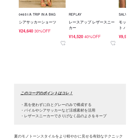
04651/A TRIP IN A BAG
REPLAY
SALVAGE PU
シアサッカーショーツ
レースアップ レザースニー
モックネック
カー
ト パイルT
¥24,640
30%OFF
¥14,520
40%OFF
¥9,900
40
このコーデのポイントはコレ！
・黒を使わずに白とグレーのみで構成する
・パイルやシアサッカーなど涼感素材を活用
・レザースニーカーでさりげなく品のよさをキープ
夏のモノトーンスタイルをより軽やかに見せる有効なテクニック