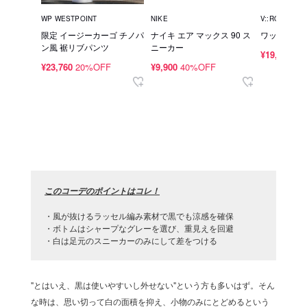
WP WESTPOINT
NIKE
V::ROOM
限定 イージーカーゴ チノパ
ナイキ エア マックス 90 ス
ワッフルポ
ン風 裾リブパンツ
ニーカー
¥19,800
40
¥23,760
20%OFF
¥9,900
40%OFF
このコーデのポイントはコレ！
・風が抜けるラッセル編み素材で黒でも涼感を確保
・ボトムはシャープなグレーを選び、重見えを回避
・白は足元のスニーカーのみにして差をつける
"とはいえ、黒は使いやすいし外せない"という方も多いはず。そん
な時は、思い切って白の面積を抑え、小物のみにとどめるという