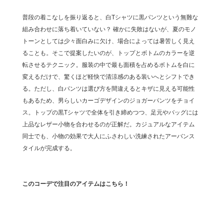
普段の着こなしを振り返ると、白Tシャツに黒パンツという無難な
組み合わせに落ち着いていない？ 確かに失敗はないが、夏のモノ
トーンとしては少々面白みに欠け、場合によっては暑苦しく見え
ることも。そこで提案したいのが、トップとボトムのカラーを逆
転させるテクニック。服装の中で最も面積を占めるボトムを白に
変えるだけで、驚くほど軽快で清涼感のある装いへとシフトでき
る。ただし、白パンツは選び方を間違えるとキザに見える可能性
もあるため、男らしいカーゴデザインのジョガーパンツをチョイ
ス。トップの黒Tシャツで全体を引き締めつつ、足元やバッグには
上品なレザー小物を合わせるのが正解だ。カジュアルなアイテム
同士でも、小物の効果で大人にふさわしい洗練されたアーバンス
タイルが完成する。
このコーデで注目のアイテムはこちら！