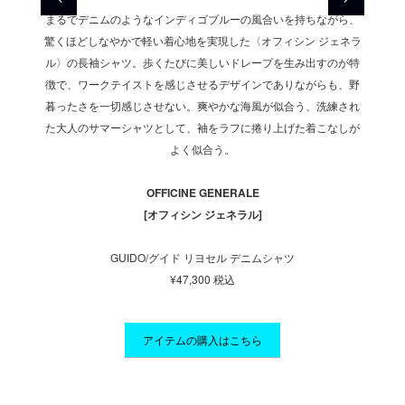
れる、
まるでデニムのようなインディゴブルーの風合いを持ちながら、
夏の
ルショー
驚くほどしなやかで軽い着心地を実現した〈オフィシン ジェネラ
〈ア 
イル生地
ル〉の長袖シャツ。歩くたびに美しいドレープを生み出すのが特
ツ。白
穿きこな
徴で、ワークテイストを感じさせるデザインでありながらも、野
のおか
、素肌に
暮ったさを一切感じさせない。爽やかな海風が似合う、洗練され
せるの
わせれ
た大人のサマーシャツとして、袖をラフに捲り上げた着こなしが
直接
る。
よく似合う。
ば
OFFICINE GENERALE
[オフィシン ジェネラル]
GUIDO/グイド リヨセル デニムシャツ
¥47,300 税込
アイテムの購入はこちら