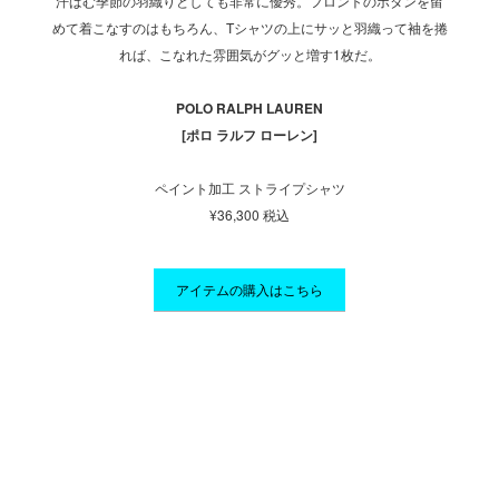
。ウエス
汗ばむ季節の羽織りとしても非常に優秀。フロントのボタンを留
ニー刺
腹周りの
めて着こなすのはもちろん、Tシャツの上にサッと羽織って袖を捲
トはド
れば、こなれた雰囲気がグッと増す1枚だ。
POLO RALPH LAUREN
[ポロ ラルフ ローレン]
ペイント加工 ストライプシャツ
¥36,300 税込
アイテムの購入はこちら