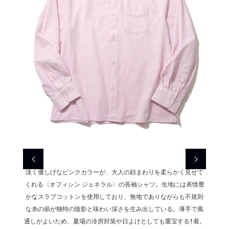
ョーツ。着
淡く優しげなピンクカラーが、大人の顔まわりを柔らかく見せて
〈メイプ
な色とも
くれる〈オフィシン ジェネラル〉の長袖シャツ。生地には表情豊
用した
、従来の
かなスラブコットンを使用しており、無地でありながらも不規則
調和す
かさを実
な糸の節が独特の陰影と味わい深さを生み出している。薄手で風
パイル
でありな
通しがよいため、夏場の冷房対策や日よけとしても重宝する1着。
現。ス