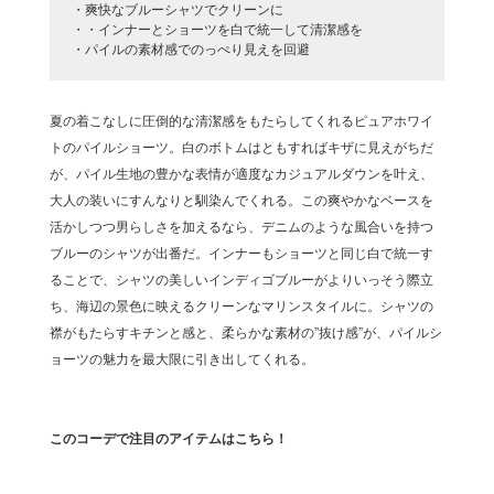
・爽快なブルーシャツでクリーンに
・・インナーとショーツを白で統一して清潔感を
・パイルの素材感でのっぺり見えを回避
夏の着こなしに圧倒的な清潔感をもたらしてくれるピュアホワイ
トのパイルショーツ。白のボトムはともすればキザに見えがちだ
が、パイル生地の豊かな表情が適度なカジュアルダウンを叶え、
大人の装いにすんなりと馴染んでくれる。この爽やかなベースを
活かしつつ男らしさを加えるなら、デニムのような風合いを持つ
ブルーのシャツが出番だ。インナーもショーツと同じ白で統一す
ることで、シャツの美しいインディゴブルーがよりいっそう際立
ち、海辺の景色に映えるクリーンなマリンスタイルに。シャツの
襟がもたらすキチンと感と、柔らかな素材の”抜け感”が、パイルシ
ョーツの魅力を最大限に引き出してくれる。
このコーデで注目のアイテムはこちら！