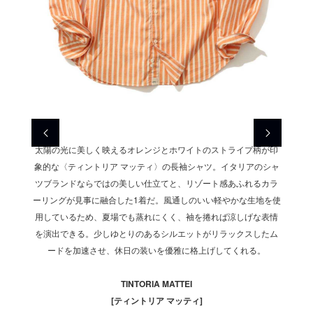
ィルブレ
太陽の光に美しく映えるオレンジとホワイトのストライプ柄が印
艶やか
しい洗練
象的な〈ティントリア マッティ〉の長袖シャツ。イタリアのシャ
カン〉
み合わせ
ツブランドならではの美しい仕立てと、リゾート感あふれるカラ
された
く包み込
ーリングが見事に融合した1着だ。風通しのいい軽やかな生地を使
が絶妙
放つ。シ
用しているため、夏場でも蒸れにくく、袖を捲れば涼しげな表情
み、ラ
華やかさ
を演出できる。少しゆとりのあるシルエットがリラックスしたム
ンプル
ードを加速させ、休日の装いを優雅に格上げしてくれる。
TINTORIA MATTEI
[ティントリア マッティ]