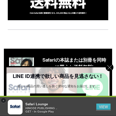
Safariの本誌または別冊を同時
に買うと送料無料!
LINE ID連携で欲しい商品を見逃さない！
雑誌一覧を見る
欲しい商品の買い逃しを防ぐ便利な通知をお届けします。
詳しくはこちら ＞
×
Safari Lounge
VIEW
お気に入り記事に追加
1
HINODE PUBLISHING ..
GET - In Google Play