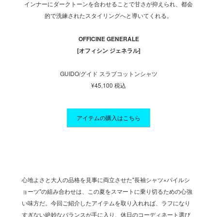
が特徴と
インナーにダークトーンを合わせることで甘さが抑えられ、都会
がら、
的で洗練されたスタイリングへと導いてくれる。
OFFICINE GENERALE
[オフィシン ジェネラル]
GUIDO/グイド スラブコットンシャツ
¥45,100 税込
アイテムの購入はこちら
心地よさと大人の品格を見事に両立させた"長袖シャツ×パイルシ
ョーツ"の組み合わせは、この夏をスマートに乗り切るための心強
い味方だ。今回ご紹介したアイテムを取り入れれば、ラフになり
すぎない絶妙なバランスが手に入り、休日のコーディネート選び