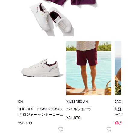
ON
VILEBREQUIN
CROSSLEY
THE ROGER Centre Court/
パイルショーツ
別注限定 ノ
ザ ロジャー センターコート
ャツ
¥34,870
スニーカー
¥26,400
¥8,580
40