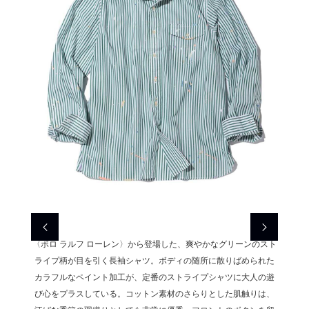
触りを誇
〈ポロ ラルフ ローレン〉から登場した、爽やかなグリーンのスト
リラッ
深みのあ
ライプ柄が目を引く長袖シャツ。ボディの随所に散りばめられた
る〈ポ
カジュア
カラフルなペイント加工が、定番のストライプシャツに大人の遊
るネイ
染みのポ
び心をプラスしている。コットン素材のさらりとした肌触りは、
ルな中