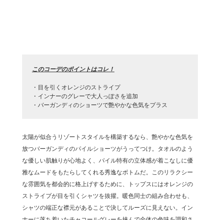
このコーデのポイントはコレ！
・目を引くオレンジのストライプ
・インナーのグレーで大人っぽさを追加
・バーガンディのショーツで艶やかな色気をプラス
太陽が似合うリゾートスタイルを構築するなら、艶やかな色気を
放つバーガンディのパイルショーツがうってつけ。タオルのよう
な優しい肌触りが心地よく、パイル特有の立体感が着こなしに優
雅なムードをもたらしてくれる秀逸なボトムだ。このリラクシー
な雰囲気を都会的に格上げするために、トップスにはオレンジの
ストライプが目を引くシャツを抜擢。暖色同士の組み合わせも、
シャツの端正な襟元があることで決してルーズに見えない。イン
ナーに落ち着いたチャコールグレーを挟んで全体の色味を調和さ