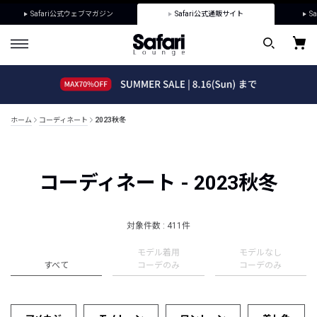
Safari公式ウェブマガジン
Safari公式通販サイト
Sa
ホーム
コーディネート
2023秋冬
コーディネート - 2023秋冬
対象件数 : 411件
モデル着用
モデルなし
すべて
コーデのみ
コーデのみ