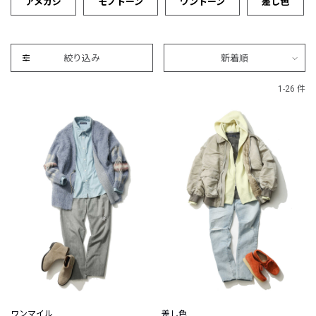
アメカジ
モノトーン
ワントーン
差し色
絞り込み
新着順
1-26 件
ワンマイル
差し色