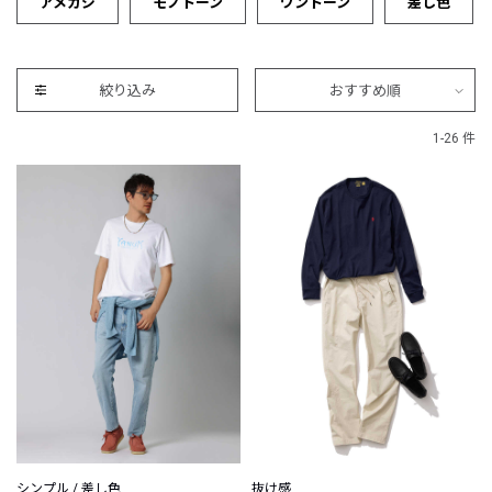
アメカジ
モノトーン
ワントーン
差し色
絞り込み
おすすめ順
1-26 件
シンプル / 差し色
抜け感