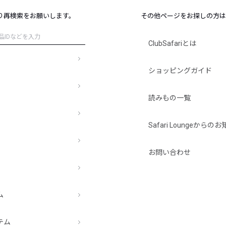
レコメンドアイテム
り再検索をお願いします。
その他ページをお探しの方は
ピックアップアイテム
フォーカスブランド
ClubSafariとは
セールおすすめアイテム
人気アイテム TOP 15
ショッピングガイド
読みもの一覧
Safari Loungeから
お問い合わせ
ム
テム