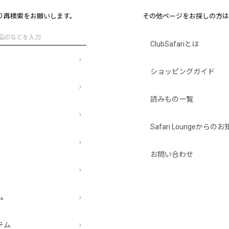
レコメンドアイテム
り再検索をお願いします。
その他ページをお探しの方は
ピックアップアイテム
フォーカスブランド
ClubSafariとは
セールおすすめアイテム
人気アイテム TOP 15
ショッピングガイド
読みもの一覧
Safari Loungeから
お問い合わせ
ム
テム